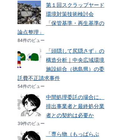
第１回スクラップヤード
環境対策技術検討会
「保管基準・再生基準の
論点整理」
84件のビュー
「頭隠して尻隠さず」の
構造分析｜中央広域環境
施設組合（徳島県）の委
託費不正請求事件
54件のビュー
中間処理委託の場合に、
排出事業者と最終処分業
者との契約は必要か
39件のビュー
「専ら物（もっぱらぶ