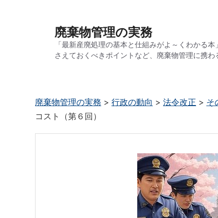
コ
ン
廃棄物管理の実務
テ
「最新産廃処理の基本と仕組みがよ～くわかる本
ン
さえておくべきポイントなど、廃棄物管理に携わ
ツ
へ
ス
廃棄物管理の実務
>
行政の動向
>
法令改正
>
そ
キ
コスト（第６回）
ッ
プ