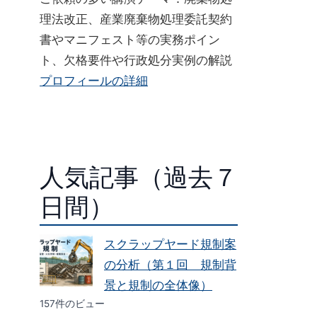
理法改正、産業廃棄物処理委託契約
書やマニフェスト等の実務ポイン
ト、欠格要件や行政処分実例の解説
プロフィールの詳細
人気記事（過去７
日間）
スクラップヤード規制案
の分析（第１回 規制背
景と規制の全体像）
157件のビュー