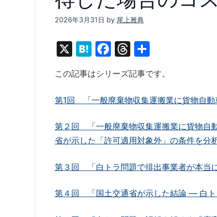
2026年3月31日
by
尾上雅典
X
H
F
T
共
at
a
hr
有
この記事はシリーズ記事です。
e
c
e
n
e
a
第1回 「一般廃棄物収集運搬業に貨物自
a
b
d
o
s
第２回 「一般廃棄物収集運搬業に貨物自
o
省が示した「許可適用対象外」の条件を分
k
第３回 「白トラ問題で排出事業者が本当
第４回 「国土交通省が示した結論 ― 白