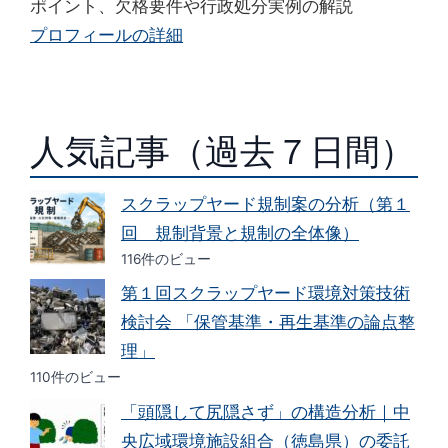
ポイント、欠格要件や行政処分実例の解説
プロフィールの詳細
人気記事（過去７日間）
スクラップヤード規制案の分析（第１
回 規制背景と規制の全体像）
116件のビュー
第１回スクラップヤード環境対策技術
検討会 「保管基準・再生基準の論点整
理」
110件のビュー
「頭隠して尻隠さず」の構造分析｜中
央広域環境施設組合（徳島県）の委託