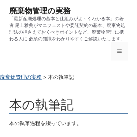
コ
廃棄物管理の実務
ン
「最新産廃処理の基本と仕組みがよ～くわかる本」の著
テ
者 尾上雅典がマニフェストや委託契約の基本、廃棄物処
ン
理法の押さえておくべきポイントなど、廃棄物管理に携
わる人に 必須の知識をわかりやすくご解説いたします。
ツ
へ
メ
ス
キ
ニ
ッ
廃棄物管理の実務
>
本の執筆記
プ
ュ
本の執筆記
ー
本の執筆過程を綴っています。