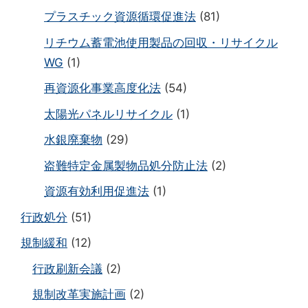
プラスチック資源循環促進法
(81)
リチウム蓄電池使用製品の回収・リサイクル
WG
(1)
再資源化事業高度化法
(54)
太陽光パネルリサイクル
(1)
水銀廃棄物
(29)
盗難特定金属製物品処分防止法
(2)
資源有効利用促進法
(1)
行政処分
(51)
規制緩和
(12)
行政刷新会議
(2)
規制改革実施計画
(2)