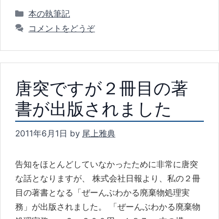
カ
本の執筆記
テ
コメントをどうぞ
ゴ
リ
ー
唐突ですが２冊目の著
書が出版されました
2011年6月1日
by
尾上雅典
告知をほとんどしていなかったために非常に唐突
な話となりますが、 株式会社日報より、私の２冊
目の著書となる「ぜーんぶわかる廃棄物処理実
務」が出版されました。 「ぜーんぶわかる廃棄物