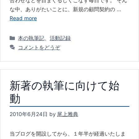
合わせなどを目まぐるしくこなす毎日です。 そん
な中、ありがたいことに、新規の顧問契約の …
Read more
カ
本の執筆記
、
活動記録
テ
コメントをどうぞ
ゴ
リ
ー
新著の執筆に向けて始
動
2010年6月24日
by
尾上雅典
当ブログを開設してから、１年半が経過いたしま