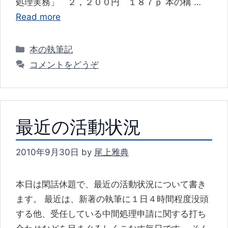
処理実務」 ２，２００円 １８７ｐ 本の構 …
Read more
カ
本の執筆記
テ
コメントをどうぞ
ゴ
リ
ー
最近の活動状況
2010年9月30日
by
尾上雅典
本日は閑話休題で、最近の活動状況について書き
ます。 最近は、新著の執筆に１日４時間程度没頭
する他、受任している中間処理申請に関する打ち