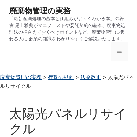
コ
廃棄物管理の実務
ン
「最新産廃処理の基本と仕組みがよ～くわかる本」の著
テ
者 尾上雅典がマニフェストや委託契約の基本、廃棄物処
ン
理法の押さえておくべきポイントなど、廃棄物管理に携
わる人に 必須の知識をわかりやすくご解説いたします。
ツ
へ
メ
ス
キ
ニ
ッ
廃棄物管理の実務
>
行政の動向
>
法令改正
>
太陽光パネ
プ
ルリサイクル
ュ
ー
太陽光パネルリサイ
クル