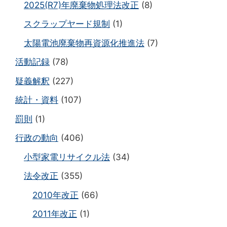
2025(R7)年廃棄物処理法改正
(8)
スクラップヤード規制
(1)
太陽電池廃棄物再資源化推進法
(7)
活動記録
(78)
疑義解釈
(227)
統計・資料
(107)
罰則
(1)
行政の動向
(406)
小型家電リサイクル法
(34)
法令改正
(355)
2010年改正
(66)
2011年改正
(1)