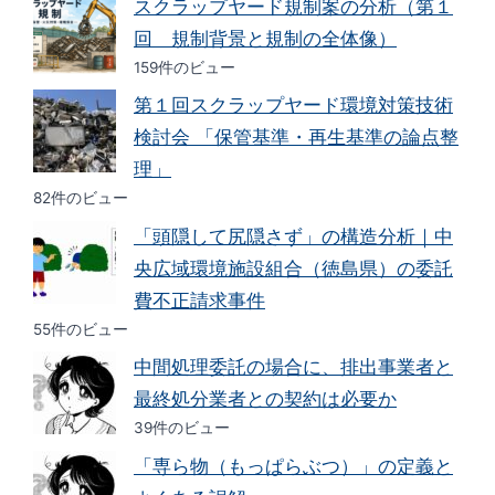
スクラップヤード規制案の分析（第１
回 規制背景と規制の全体像）
159件のビュー
第１回スクラップヤード環境対策技術
検討会 「保管基準・再生基準の論点整
理」
82件のビュー
「頭隠して尻隠さず」の構造分析｜中
央広域環境施設組合（徳島県）の委託
費不正請求事件
55件のビュー
中間処理委託の場合に、排出事業者と
最終処分業者との契約は必要か
39件のビュー
「専ら物（もっぱらぶつ）」の定義と