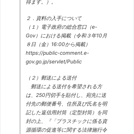
得ます。）。
２．資料の入手について
（１）電子政府の総合窓口（e-
Gov）における掲載（令和３年10月
８日（金）16:00から掲載）
https://public-comment.e-
gov.go.jp/servlet/Public
（２）郵送による送付
郵送による送付を希望される方
は、250円切手を貼付し、宛先に送
付先の郵便番号、住所及び氏名を明
記した返信用封筒（定型封筒）を同
封の上、『「プラスチックに係る資
源循環の促進等に関する法律施行令