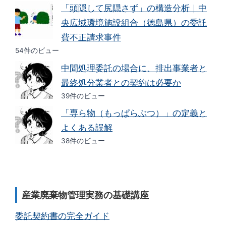
「頭隠して尻隠さず」の構造分析｜中
央広域環境施設組合（徳島県）の委託
費不正請求事件
54件のビュー
中間処理委託の場合に、排出事業者と
最終処分業者との契約は必要か
39件のビュー
「専ら物（もっぱらぶつ）」の定義と
よくある誤解
38件のビュー
産業廃棄物管理実務の基礎講座
委託契約書の完全ガイド