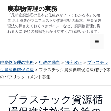
コ
廃棄物管理の実務
ン
「最新産廃処理の基本と仕組みがよ～くわかる本」の著
テ
者 尾上雅典がマニフェストや委託契約の基本、廃棄物処
ン
理法の押さえておくべきポイントなど、廃棄物管理に携
わる人に 必須の知識をわかりやすくご解説いたします。
ツ
へ
メ
ス
キ
ニ
ッ
廃棄物管理の実務
>
行政の動向
>
法令改正
>
プラスチッ
プ
ク資源循環促進法
>
プラスチック資源循環促進法施行令等
ュ
のパブリックコメント募集
ー
プラスチック資源循