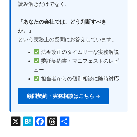
読み解きだけでなく、
「あなたの会社では、どう判断すべき
か。」
という実務上の疑問にお答えしています。
法令改正のタイムリーな実務解説
委託契約書・マニフェストのレビ
ュー
担当者からの個別相談に随時対応
顧問契約・実務相談はこちら →
X
H
F
T
共
at
a
hr
有