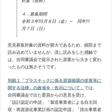
針案（仮称）
４．募集期間
令和３年10月８日（金）～ 同年11
月７日（日）
意見募集対象の資料が膨大であるため、細部まで
読み込めていませんが、流し読みをした感触で
は、合同審議会で提示された原案から大きく変わ
ったものは無さそうです。
別紙１「プラスチックに係る資源循環の促進等に
関する法律」の政省令・告示について」
では、
合同審議会で出た委員からの意見を受け、
「設計認定の申請」「製造事業者による自主回
収・再資源化事業計画の認定申請」「排出事業者