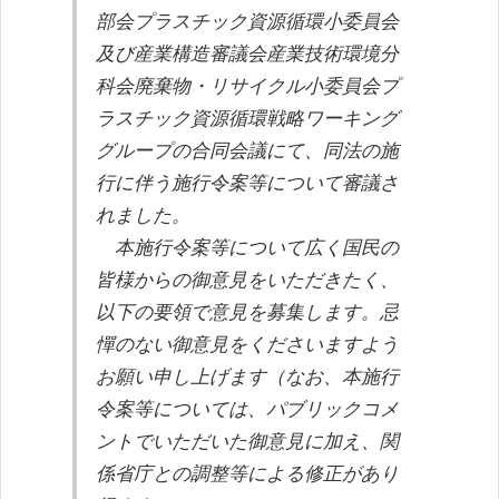
部会プラスチック資源循環小委員会
及び産業構造審議会産業技術環境分
科会廃棄物・リサイクル小委員会プ
ラスチック資源循環戦略ワーキング
グループの合同会議にて、同法の施
行に伴う施行令案等について審議さ
れました。
本施行令案等について広く国民の
皆様からの御意見をいただきたく、
以下の要領で意見を募集します。忌
憚のない御意見をくださいますよう
お願い申し上げます（なお、本施行
令案等については、パブリックコメ
ントでいただいた御意見に加え、関
係省庁との調整等による修正があり