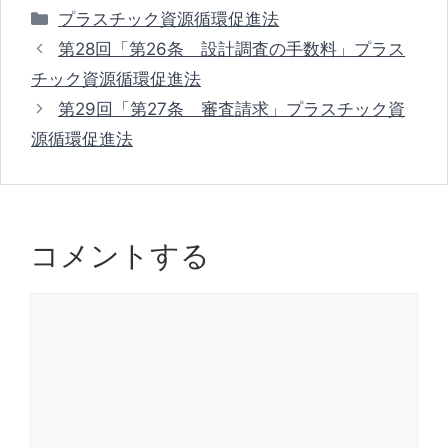
e
c
e
カ
プラスチック資源循環促進法
n
e
a
テ
第28回「第26条 設計調査の手数料」プラス
ゴ
a
b
d
チック資源循環促進法
リ
o
s
第29回「第27条 審査請求」プラスチック資
ー
o
源循環促進法
k
コメントする
コ
メ
ン
ト