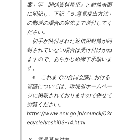
案」等 関係資料希望』と封筒表面
に明記し、下記「５.意見提出方法」
の郵送の場合の宛先まで送付してく
ださい。
切手が貼付された返信用封筒が同
封されていない場合は受け付けかね
ますので、あらかじめ御了承願いま
す。
※ これまでの合同会議における
審議については、環境省ホームペー
ジに掲載されておりますので併せて
御覧ください。
https://www.env.go.jp/council/03r
ecycle/yoshi03-14.html
３．意見募集対象