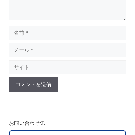
名
前
メ
ー
サ
ル
イ
ト
A
l
t
お問い合わせ先
e
r