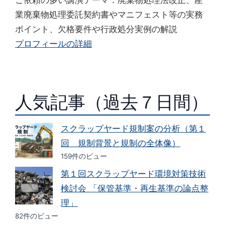
ご依頼の多い講演テーマ：廃棄物処理法改正、産
業廃棄物処理委託契約書やマニフェスト等の実務
ポイント、欠格要件や行政処分実例の解説
プロフィールの詳細
人気記事（過去７日間）
スクラップヤード規制案の分析（第１
回 規制背景と規制の全体像）
159件のビュー
第１回スクラップヤード環境対策技術
検討会 「保管基準・再生基準の論点整
理」
82件のビュー