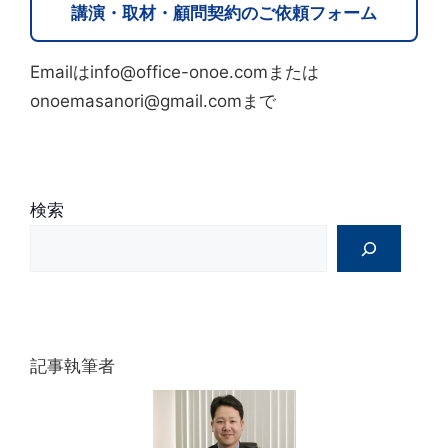
講演・取材・顧問契約のご依頼フォーム
n
a
Emailはinfo@office-onoe.comまたは
t
onoemasanori@gmail.comまで
i
v
e
:
検索
記事執筆者