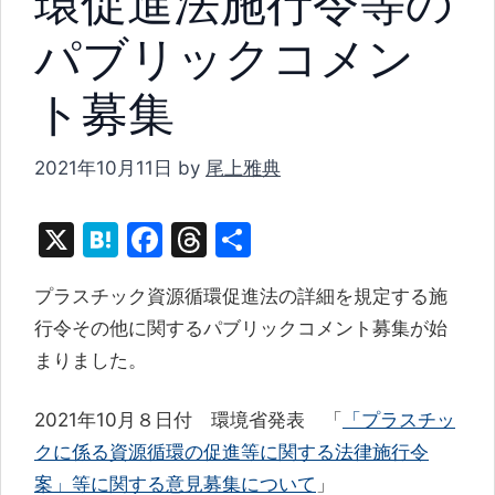
環促進法施行令等の
パブリックコメン
ト募集
2021年10月11日
by
尾上雅典
X
H
F
T
共
at
a
hr
有
プラスチック資源循環促進法の詳細を規定する施
e
c
e
行令その他に関するパブリックコメント募集が始
n
e
a
まりました。
a
b
d
o
s
2021年10月８日付 環境省発表 「
「プラスチッ
o
クに係る資源循環の促進等に関する法律施行令
k
案」等に関する意見募集について
」