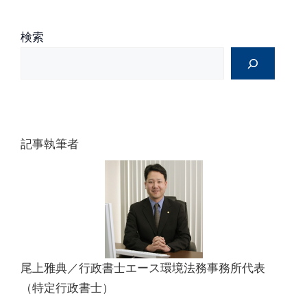
e
:
検索
記事執筆者
尾上雅典／行政書士エース環境法務事務所代表
（特定行政書士）