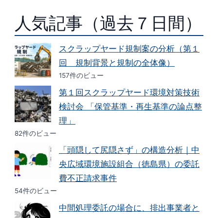
人気記事（過去７日間）
スクラップヤード規制案の分析（第１
回 規制背景と規制の全体像）
157件のビュー
第１回スクラップヤード環境対策技術
検討会 「保管基準・再生基準の論点整
理」
82件のビュー
「頭隠して尻隠さず」の構造分析｜中
央広域環境施設組合（徳島県）の委託
費不正請求事件
54件のビュー
中間処理委託の場合に、排出事業者と