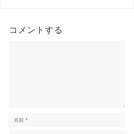
k
コメントする
コ
メ
ン
ト
名
前