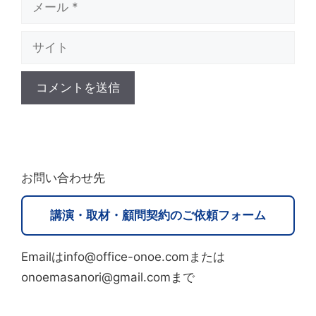
メ
ー
サ
ル
イ
ト
A
l
t
お問い合わせ先
e
r
講演・取材・顧問契約のご依頼フォーム
n
a
Emailはinfo@office-onoe.comまたは
t
onoemasanori@gmail.comまで
i
v