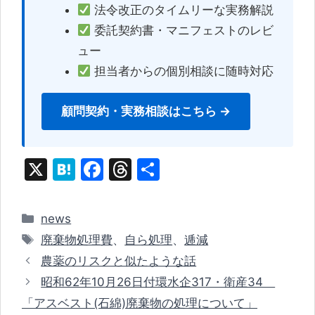
法令改正のタイムリーな実務解説
委託契約書・マニフェストのレビ
ュー
担当者からの個別相談に随時対応
顧問契約・実務相談はこちら →
X
H
F
T
共
at
a
hr
有
e
c
e
カ
news
n
e
a
テ
タ
廃棄物処理費
、
自ら処理
、
逓減
ゴ
a
b
d
グ
農薬のリスクと似たような話
リ
o
s
昭和62年10月26日付環水企317・衛産34
ー
o
「アスベスト(石綿)廃棄物の処理について」