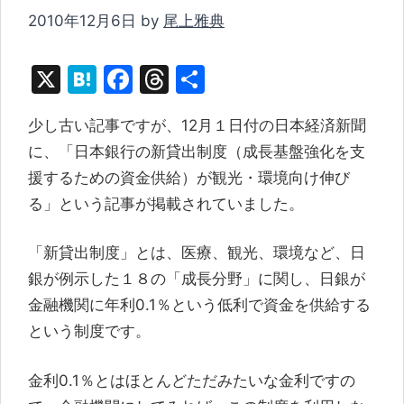
2010年12月6日
by
尾上雅典
X
H
F
T
共
at
a
hr
有
少し古い記事ですが、12月１日付の日本経済新聞
e
c
e
に、「日本銀行の新貸出制度（成長基盤強化を支
n
e
a
援するための資金供給）が観光・環境向け伸び
a
b
d
る」という記事が掲載されていました。
o
s
o
「新貸出制度」とは、医療、観光、環境など、日
k
銀が例示した１８の「成長分野」に関し、日銀が
金融機関に年利0.1％という低利で資金を供給する
という制度です。
金利0.1％とはほとんどただみたいな金利ですの