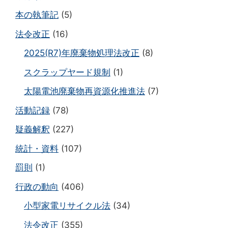
本の執筆記
(5)
法令改正
(16)
2025(R7)年廃棄物処理法改正
(8)
スクラップヤード規制
(1)
太陽電池廃棄物再資源化推進法
(7)
活動記録
(78)
疑義解釈
(227)
統計・資料
(107)
罰則
(1)
行政の動向
(406)
小型家電リサイクル法
(34)
法令改正
(355)