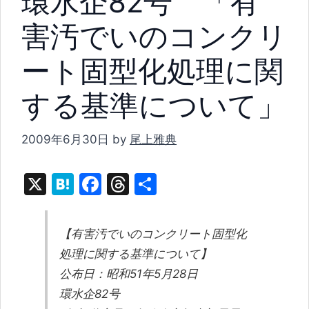
環水企82号 「有
害汚でいのコンクリ
ート固型化処理に関
する基準について」
2009年6月30日
by
尾上雅典
X
H
F
T
共
at
a
hr
有
e
c
e
【有害汚でいのコンクリート固型化
n
e
a
処理に関する基準について】
a
b
d
公布日：昭和51年5月28日
o
s
環水企82号