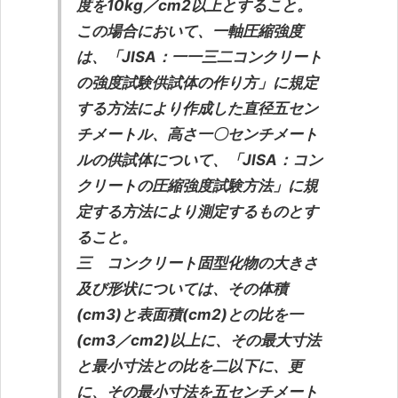
度を10kg／cm2以上とすること。
この場合において、一軸圧縮強度
は、「JISA：一一三二コンクリート
の強度試験供試体の作り方」に規定
する方法により作成した直径五セン
チメートル、高さ一〇センチメート
ルの供試体について、「JISA：コン
クリートの圧縮強度試験方法」に規
定する方法により測定するものとす
ること。
三 コンクリート固型化物の大きさ
及び形状については、その体積
(cm3)と表面積(cm2)との比を一
(cm3／cm2)以上に、その最大寸法
と最小寸法との比を二以下に、更
に、その最小寸法を五センチメート