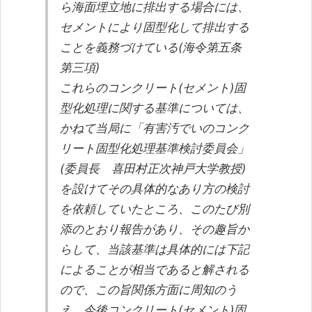
ら海面埋立地に排出する場合には、
セメントにより固型化して排出する
ことを義務づけている(海令第五条
第三項)
これらのコンクリート(セメント)固
型化処理に関する基準については、
かねて当局に「有害汚でいのコンク
リート固型化処理基準検討委員会」
(委員長 喜田村正次神戸大学教授)
を設けてその具体的なあり方の検討
を依頼していたところ、このたび別
添のとおり報告があり、その趣旨か
らして、当該基準は具体的には下記
によることが相当であると解される
ので、この旨関係方面に周知のう
え、今後コンクリート(セメント)固