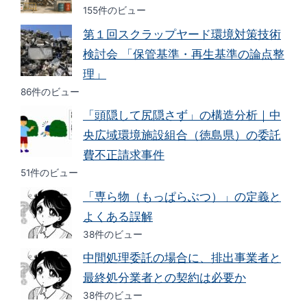
155件のビュー
第１回スクラップヤード環境対策技術
検討会 「保管基準・再生基準の論点整
理」
86件のビュー
「頭隠して尻隠さず」の構造分析｜中
央広域環境施設組合（徳島県）の委託
費不正請求事件
51件のビュー
「専ら物（もっぱらぶつ）」の定義と
よくある誤解
38件のビュー
中間処理委託の場合に、排出事業者と
最終処分業者との契約は必要か
38件のビュー