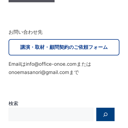
A
l
t
お問い合わせ先
e
r
講演・取材・顧問契約のご依頼フォーム
n
a
Emailはinfo@office-onoe.comまたは
t
onoemasanori@gmail.comまで
i
v
e
:
検索