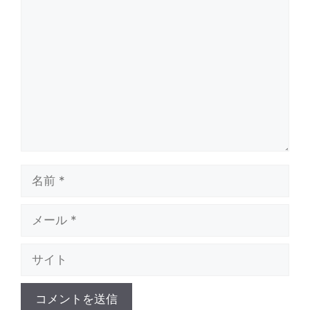
コ
メ
ン
ト
名
前
メ
ー
サ
ル
イ
ト