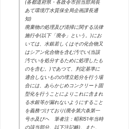
o
(各都道府県・各政令市担当部局長
k
あて環境庁水質保全局企画課長通
知)
廃棄物の処理及び清掃に関する法律
施行令(以下「廃令」という。)にお
いては、水銀若しくはその化合物又
はシアン化合物を含む汚でい(当該
汚でいを処分するために処理したも
のを含む。)であつて、判定基準に
適合しないものの埋立処分を行う場
合には、あらかじめコンクリート固
型化を行うことによりこれに含まれ
る水銀等が漏れないようにすること
を義務づけており(廃令第六条第一
号ホ及びヘ
筆者注：昭和51年当時
の該当部分、以下注記略
)、また、