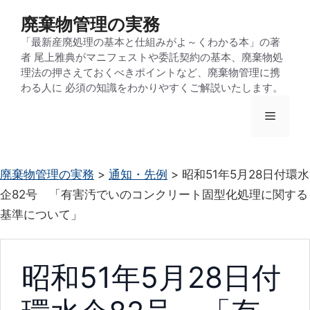
コ
廃棄物管理の実務
ン
「最新産廃処理の基本と仕組みがよ～くわかる本」の著
テ
者 尾上雅典がマニフェストや委託契約の基本、廃棄物処
ン
理法の押さえておくべきポイントなど、廃棄物管理に携
わる人に 必須の知識をわかりやすくご解説いたします。
ツ
へ
メ
ス
キ
ニ
ッ
廃棄物管理の実務
>
通知・先例
>
昭和51年5月28日付環水
プ
企82号 「有害汚でいのコンクリート固型化処理に関する
ュ
基準について」
ー
昭和51年5月28日付