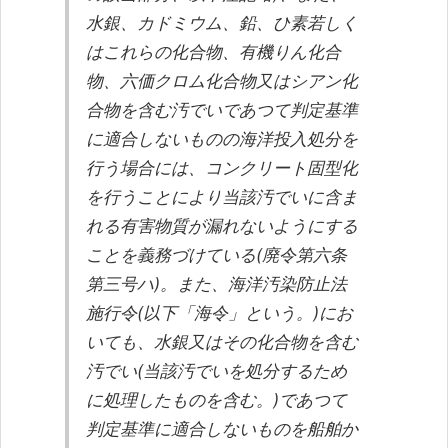
水銀、カドミウム、鉛、ひ素若しく
はこれらの化合物、有機りん化合
物、六価クロム化合物又はシアン化
合物を含む汚でいであつて判定基準
に適合しないものの海洋投入処分を
行う場合には、コンクリート固型化
を行うことにより当該汚でいに含ま
れる有害物質が漏れないようにする
ことを義務づけている(廃令第六条
第三号ハ)。また、海洋汚染防止法
施行令(以下「海令」という。)にお
いても、水銀又はその化合物を含む
汚でい(当該汚でいを処分するため
に処理したものを含む。)であつて
判定基準に適合しないものを船舶か