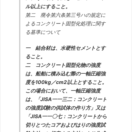
ル以上にすること。
第二 廃令第六条第三号ハの規定に
よるコンクリート固型化処理に関す
る基準について
一 結合材は、水硬性セメントとす
ること。
二 コンクリート固型化物の強度
は、船舶に積み込む際の一軸圧縮強
度を100kg／cm2以上とすること。
この場合において、一軸圧縮強度
は、「JISA一一三二：コンクリート
の強度試験の供試体の作り方」又は
「JISA一一〇七：コンクリートから
切りとつたコアおよびはりの強度試