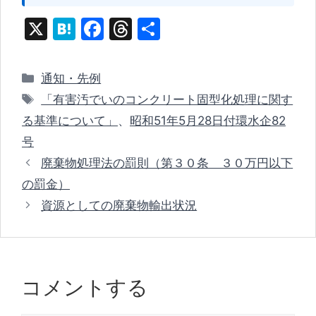
X
H
F
T
共
at
a
hr
有
e
c
e
カ
通知・先例
n
e
a
テ
タ
「有害汚でいのコンクリート固型化処理に関す
ゴ
a
b
d
グ
る基準について」
、
昭和51年5月28日付環水企82
リ
o
s
号
ー
o
廃棄物処理法の罰則（第３０条 ３０万円以下
k
の罰金）
資源としての廃棄物輸出状況
コメントする