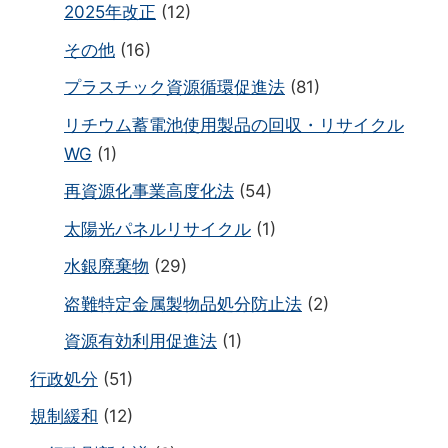
2025年改正
(12)
その他
(16)
プラスチック資源循環促進法
(81)
リチウム蓄電池使用製品の回収・リサイクル
WG
(1)
再資源化事業高度化法
(54)
太陽光パネルリサイクル
(1)
水銀廃棄物
(29)
盗難特定金属製物品処分防止法
(2)
資源有効利用促進法
(1)
行政処分
(51)
規制緩和
(12)