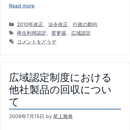
Read more
カ
2010年改正
、
法令改正
、
行政の動向
テ
タ
再生利用認定
、
変更届
、
広域認定
ゴ
グ
コメントをどうぞ
リ
ー
広域認定制度における
他社製品の回収につい
て
2009年7月15日
by
尾上雅典