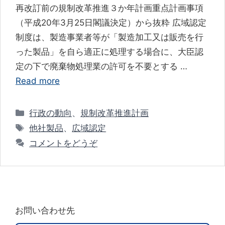
再改訂前の規制改革推進３か年計画重点計画事項
（平成20年3月25日閣議決定）から抜粋 広域認定
制度は、製造事業者等が「製造加工又は販売を行
った製品」を自ら適正に処理する場合に、大臣認
定の下で廃棄物処理業の許可を不要とする …
Read more
カ
行政の動向
、
規制改革推進計画
テ
タ
他社製品
、
広域認定
ゴ
グ
コメントをどうぞ
リ
ー
お問い合わせ先