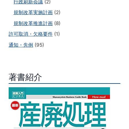
行政刷新会議
(2)
規制改革実施計画
(2)
規制改革推進計画
(8)
許可取消・欠格要件
(1)
通知・先例
(95)
著書紹介