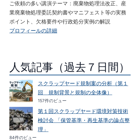
ご依頼の多い講演テーマ：廃棄物処理法改正、産
業廃棄物処理委託契約書やマニフェスト等の実務
ポイント、欠格要件や行政処分実例の解説
プロフィールの詳細
人気記事（過去７日間）
スクラップヤード規制案の分析（第１
回 規制背景と規制の全体像）
157件のビュー
第１回スクラップヤード環境対策技術
検討会 「保管基準・再生基準の論点整
理」
84件のビュー