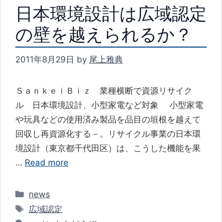
日本環境設計は広域認定
の壁を越えられるか？
2011年8月29日
by
尾上雅典
ＳａｎｋｅｉＢｉｚ 業種横断で資源リサイク
ル 日本環境設計、小型家電など対象 小型家電
や玩具などの使用済み製品を品目の垣根を越えて
回収し再資源化する－。リサイクル事業の日本環
境設計（東京都千代田区）は、こうした機能を果
…
Read more
カ
news
テ
タ
広域認定
ゴ
グ