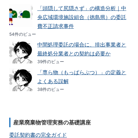
「頭隠して尻隠さず」の構造分析｜中
央広域環境施設組合（徳島県）の委託
費不正請求事件
54件のビュー
中間処理委託の場合に、排出事業者と
最終処分業者との契約は必要か
39件のビュー
「専ら物（もっぱらぶつ）」の定義と
よくある誤解
38件のビュー
産業廃棄物管理実務の基礎講座
委託契約書の完全ガイド