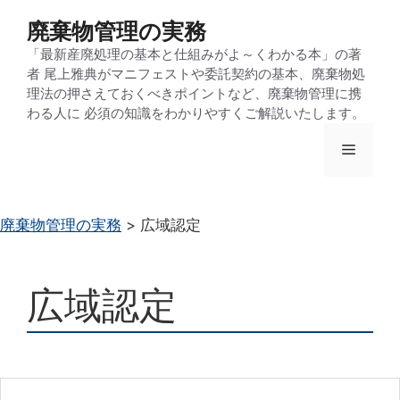
コ
廃棄物管理の実務
ン
「最新産廃処理の基本と仕組みがよ～くわかる本」の著
テ
者 尾上雅典がマニフェストや委託契約の基本、廃棄物処
ン
理法の押さえておくべきポイントなど、廃棄物管理に携
わる人に 必須の知識をわかりやすくご解説いたします。
ツ
へ
メ
ス
キ
ニ
ッ
廃棄物管理の実務
>
広域認定
プ
ュ
広域認定
ー