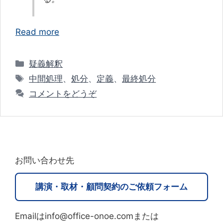
Read more
カ
疑義解釈
テ
タ
中間処理
、
処分
、
定義
、
最終処分
ゴ
グ
コメントをどうぞ
リ
ー
お問い合わせ先
講演・取材・顧問契約のご依頼フォーム
Emailはinfo@office-onoe.comまたは