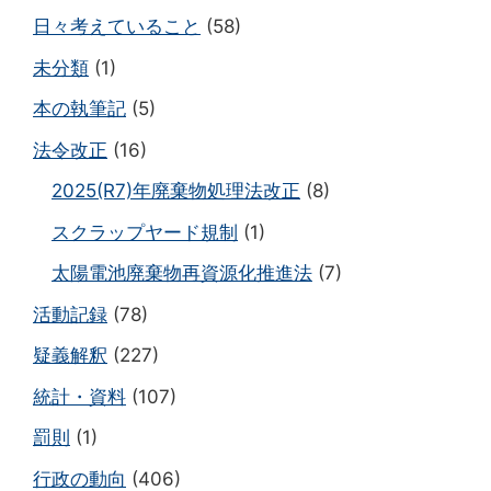
日々考えていること
(58)
未分類
(1)
本の執筆記
(5)
法令改正
(16)
2025(R7)年廃棄物処理法改正
(8)
スクラップヤード規制
(1)
太陽電池廃棄物再資源化推進法
(7)
活動記録
(78)
疑義解釈
(227)
統計・資料
(107)
罰則
(1)
行政の動向
(406)