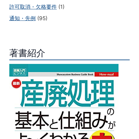
許可取消・欠格要件
(1)
通知・先例
(95)
著書紹介