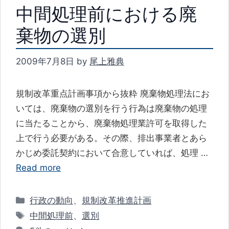
中間処理前における廃
棄物の選別
2009年7月8日
by
尾上雅典
規制改革重点計画事項から抜粋 廃棄物処理法にお
いては、廃棄物の選別を行う行為は廃棄物の処理
に当たることから、廃棄物処理業許可を取得した
上で行う必要がある。その際、排出事業者とあら
かじめ委託契約において合意していれば、処理 …
Read more
カ
行政の動向
、
規制改革推進計画
テ
タ
中間処理前
、
選別
ゴ
グ