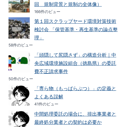
回 規制背景と規制の全体像）
166件のビュー
第１回スクラップヤード環境対策技術
検討会 「保管基準・再生基準の論点整
理」
58件のビュー
「頭隠して尻隠さず」の構造分析｜中
央広域環境施設組合（徳島県）の委託
費不正請求事件
50件のビュー
「専ら物（もっぱらぶつ）」の定義と
よくある誤解
41件のビュー
中間処理委託の場合に、排出事業者と
最終処分業者との契約は必要か