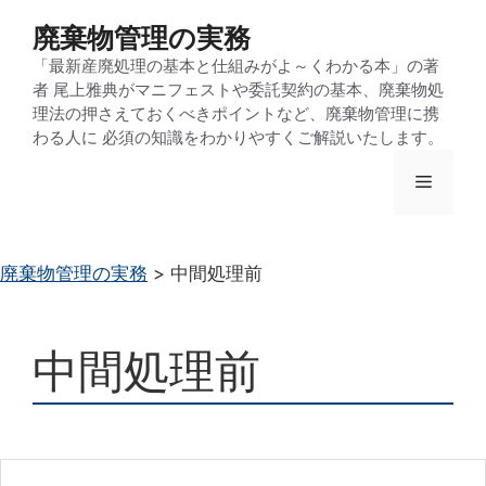
コ
廃棄物管理の実務
ン
「最新産廃処理の基本と仕組みがよ～くわかる本」の著
テ
者 尾上雅典がマニフェストや委託契約の基本、廃棄物処
ン
理法の押さえておくべきポイントなど、廃棄物管理に携
わる人に 必須の知識をわかりやすくご解説いたします。
ツ
へ
メ
ス
キ
ニ
ッ
廃棄物管理の実務
>
中間処理前
プ
ュ
中間処理前
ー