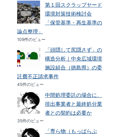
第１回スクラップヤード
環境対策技術検討会
「保管基準・再生基準の
論点整理」
109件のビュー
「頭隠して尻隠さず」の
構造分析｜中央広域環境
施設組合（徳島県）の委
託費不正請求事件
45件のビュー
中間処理委託の場合に、
排出事業者と最終処分業
者との契約は必要か
35件のビュー
「専ら物（もっぱらぶ