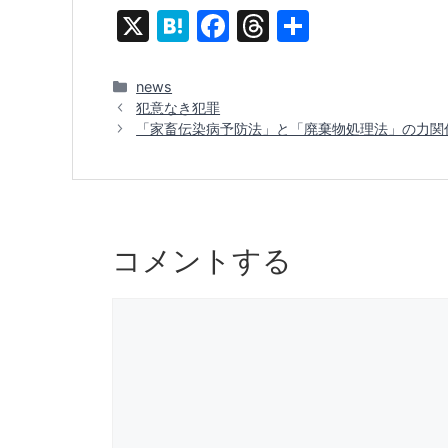
X
H
F
T
共
at
a
hr
有
e
c
e
カ
news
テ
犯意なき犯罪
n
e
a
ゴ
「家畜伝染病予防法」と「廃棄物処理法」の力関
a
b
d
リ
ー
o
s
o
k
コメントする
コ
メ
ン
ト