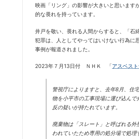
映画「リング」の影響が大きいと思います
e
c
e
的な畏れを持っています。
n
e
a
a
b
d
井戸を敬い、畏れる人間からすると、「石
o
s
犯罪は、人としてやってはいけない行為に
o
事例が報道されました。
k
2023年７月13日付 ＮＨＫ 「
アスベスト
警視庁によりますと、去年8月、住
物を小平市の工事現場に運び込んで
反の疑いが持たれています。
廃棄物は「スレート」と呼ばれる外
われていたため専用の処分場で処理