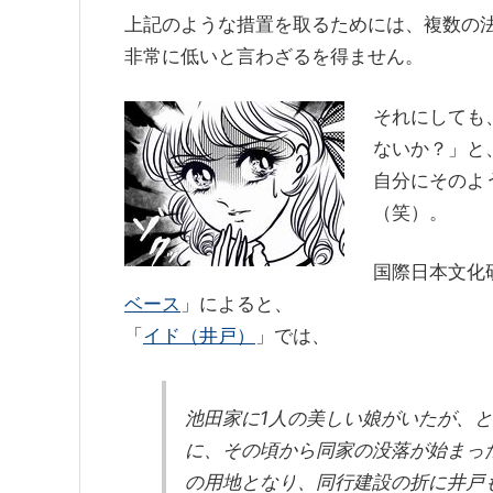
上記のような措置を取るためには、複数の
非常に低いと言わざるを得ません。
それにしても
ないか？」と
自分にそのよ
（笑）。
国際日本文化
ベース
」によると、
「
イド（井戸）
」では、
池田家に1人の美しい娘がいたが、
に、その頃から同家の没落が始まっ
の用地となり、同行建設の折に井戸