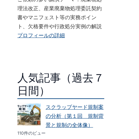
理法改正、産業廃棄物処理委託契約
書やマニフェスト等の実務ポイン
ト、欠格要件や行政処分実例の解説
プロフィールの詳細
人気記事（過去７
日間）
スクラップヤード規制案
の分析（第１回 規制背
景と規制の全体像）
110件のビュー