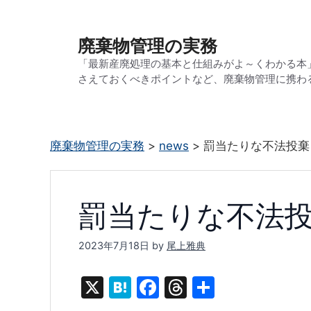
コ
ン
廃棄物管理の実務
テ
「最新産廃処理の基本と仕組みがよ～くわかる本
ン
さえておくべきポイントなど、廃棄物管理に携わ
ツ
へ
ス
廃棄物管理の実務
>
news
>
罰当たりな不法投棄
キ
ッ
プ
罰当たりな不法
2023年7月18日
by
尾上雅典
X
H
F
T
共
at
a
hr
有