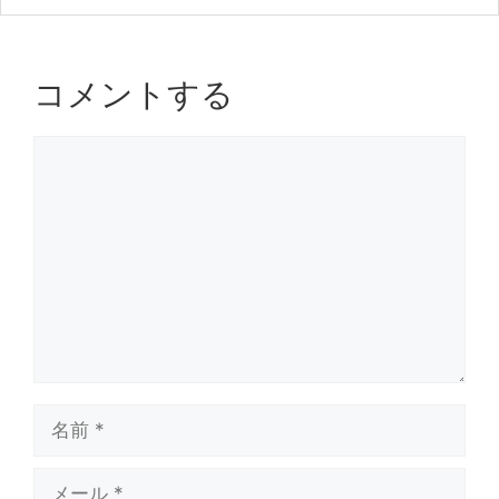
ー
o
k
コメントする
コ
メ
ン
ト
名
前
メ