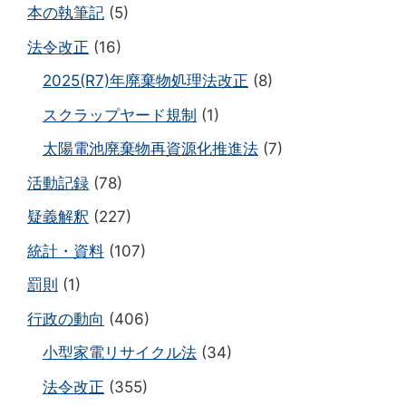
本の執筆記
(5)
法令改正
(16)
2025(R7)年廃棄物処理法改正
(8)
スクラップヤード規制
(1)
太陽電池廃棄物再資源化推進法
(7)
活動記録
(78)
疑義解釈
(227)
統計・資料
(107)
罰則
(1)
行政の動向
(406)
小型家電リサイクル法
(34)
法令改正
(355)