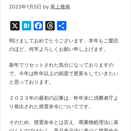
2023年1月5日
by
尾上雅典
X
H
F
T
共
at
a
hr
有
明けましておめでとうございます。本年もご愛読
e
c
e
のほど、何卒よろしくお願い申し上げます。
n
e
a
a
b
d
新年でリセットされた気分になっておりますの
o
s
で、今年は昨年以上の頻度で更新をしていきたい
o
と思っております。
k
２０２３年の最初の記事は、昨年末に消費者庁よ
り発出された措置命令についてです。
そのため、措置命令とは言え、廃棄物処理法に基
づくものではなく、景品表示法に基づく措置命令