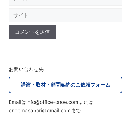
ー
サ
ル
イ
ト
A
l
t
お問い合わせ先
e
r
講演・取材・顧問契約のご依頼フォーム
n
a
Emailはinfo@office-onoe.comまたは
t
onoemasanori@gmail.comまで
i
v
e