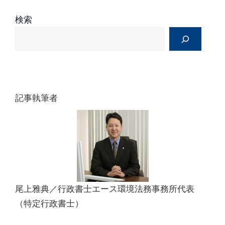
:
検索
記事執筆者
尾上雅典／行政書士エース環境法務事務所代表
（特定行政書士）