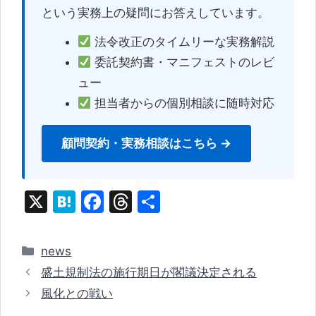
という実務上の疑問にお答えしています。
法令改正のタイムリーな実務解説
委託契約書・マニフェストのレビ
ュー
担当者からの個別相談に随時対応
顧問契約・実務相談はこちら →
X
H
F
T
共
at
a
hr
有
e
c
e
カ
news
n
e
a
テ
盛土規制法の施行期日が閣議決定される
ゴ
a
b
d
風化との戦い
リ
o
s