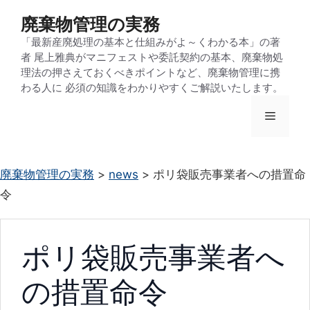
コ
廃棄物管理の実務
ン
「最新産廃処理の基本と仕組みがよ～くわかる本」の著
テ
者 尾上雅典がマニフェストや委託契約の基本、廃棄物処
ン
理法の押さえておくべきポイントなど、廃棄物管理に携
わる人に 必須の知識をわかりやすくご解説いたします。
ツ
へ
メ
ス
キ
ニ
ッ
廃棄物管理の実務
>
news
>
ポリ袋販売事業者への措置命
プ
令
ュ
ー
ポリ袋販売事業者へ
の措置命令