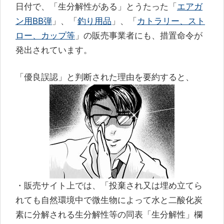
日付で、「生分解性がある」とうたった「
エアガ
ン用BB弾
」、「
釣り用品
」、「
カトラリー、スト
ロー、カップ等
」の販売事業者にも、措置命令が
発出されています。
「優良誤認」と判断された理由を要約すると、
・販売サイト上では、「投棄され又は埋め立てら
れても自然環境中で微生物によって水と二酸化炭
素に分解される生分解性等の同表「生分解性」欄