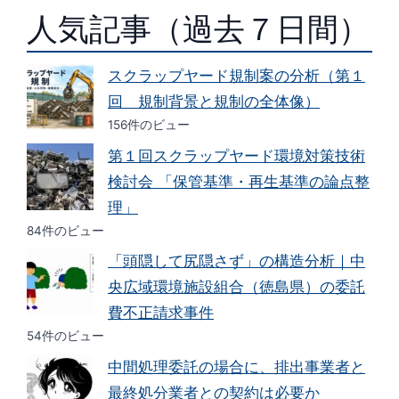
人気記事（過去７日間）
スクラップヤード規制案の分析（第１
回 規制背景と規制の全体像）
156件のビュー
第１回スクラップヤード環境対策技術
検討会 「保管基準・再生基準の論点整
理」
84件のビュー
「頭隠して尻隠さず」の構造分析｜中
央広域環境施設組合（徳島県）の委託
費不正請求事件
54件のビュー
中間処理委託の場合に、排出事業者と
最終処分業者との契約は必要か