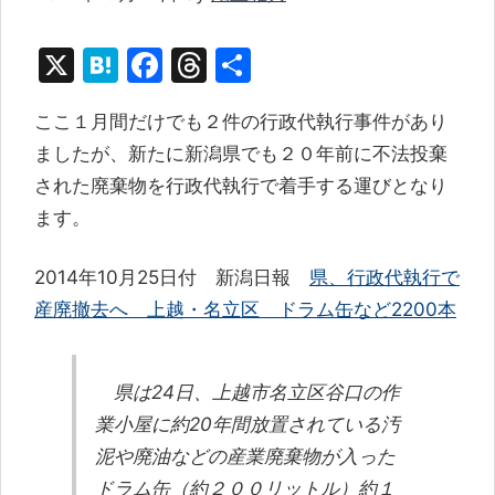
X
H
F
T
共
at
a
hr
有
ここ１月間だけでも２件の行政代執行事件があり
e
c
e
ましたが、新たに新潟県でも２０年前に不法投棄
n
e
a
された廃棄物を行政代執行で着手する運びとなり
a
b
d
ます。
o
s
o
2014年10月25日付 新潟日報
県、行政代執行で
k
産廃撤去へ 上越・名立区 ドラム缶など2200本
県は24日、上越市名立区谷口の作
業小屋に約20年間放置されている汚
泥や廃油などの産業廃棄物が入った
ドラム缶（約２００リットル）約１