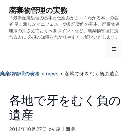
コ
廃棄物管理の実務
ン
「最新産廃処理の基本と仕組みがよ～くわかる本」の著
テ
者 尾上雅典がマニフェストや委託契約の基本、廃棄物処
ン
理法の押さえておくべきポイントなど、廃棄物管理に携
わる人に 必須の知識をわかりやすくご解説いたします。
ツ
へ
メ
ス
キ
ニ
ッ
廃棄物管理の実務
>
news
>
各地で牙をむく負の遺産
プ
ュ
各地で牙をむく負の
ー
遺産
2014年10月27日
by
尾上雅典