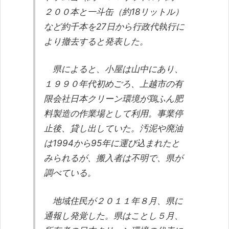
２００本と一斗缶（約18リットル）
など約千本を27日から行政代執行に
より撤去すると発表した。
県によると、小屋は山中にあり、
１９９０年代初めごろ、上越市の有
限会社日本クリーン環境が鶏ふん肥
料製造の作業場として利用。事業停
止後、貸し出していた。汚泥や廃油
は1994から95年に運び込まれたと
みられるが、搬入者は不明で、県が
調べている。
地域住民が２０１１年８月、県に
通報し発覚した。県はことし５月、