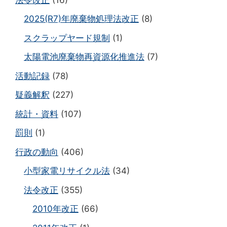
2025(R7)年廃棄物処理法改正
(8)
スクラップヤード規制
(1)
太陽電池廃棄物再資源化推進法
(7)
活動記録
(78)
疑義解釈
(227)
統計・資料
(107)
罰則
(1)
行政の動向
(406)
小型家電リサイクル法
(34)
法令改正
(355)
2010年改正
(66)