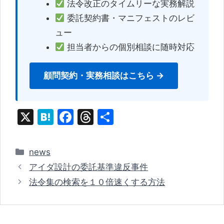
法令改正のタイムリーな実務解説
委託契約書・マニフェストのレビ
ュー
担当者からの個別相談に随時対応
顧問契約・実務相談はこちら →
X
H
F
T
共
at
a
hr
有
e
c
e
カ
news
n
e
a
テ
アイダ設計の委託基準違反事件
ゴ
a
b
d
法令集の検索を１０倍速くする方法
リ
o
s
ー
o