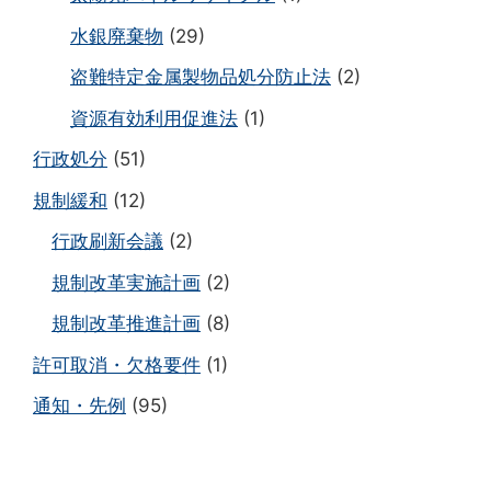
水銀廃棄物
(29)
盗難特定金属製物品処分防止法
(2)
資源有効利用促進法
(1)
行政処分
(51)
規制緩和
(12)
行政刷新会議
(2)
規制改革実施計画
(2)
規制改革推進計画
(8)
許可取消・欠格要件
(1)
通知・先例
(95)