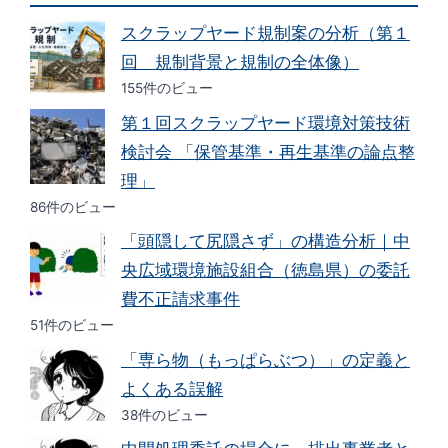
スクラップヤード規制案の分析（第１
回 規制背景と規制の全体像）
155件のビュー
第１回スクラップヤード環境対策技術
検討会 「保管基準・再生基準の論点整
理」
86件のビュー
「頭隠して尻隠さず」の構造分析｜中
央広域環境施設組合（徳島県）の委託
費不正請求事件
51件のビュー
「専ら物（もっぱらぶつ）」の定義と
よくある誤解
38件のビュー