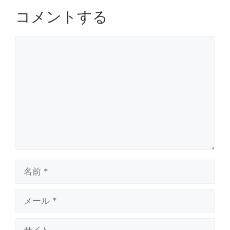
k
コメントする
コ
メ
ン
ト
名
前
メ
ー
サ
ル