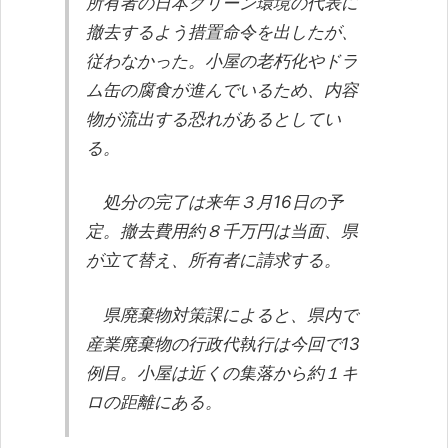
所有者の日本クリーン環境の代表に
撤去するよう措置命令を出したが、
従わなかった。小屋の老朽化やドラ
ム缶の腐食が進んでいるため、内容
物が流出する恐れがあるとしてい
る。
処分の完了は来年３月16日の予
定。撤去費用約８千万円は当面、県
が立て替え、所有者に請求する。
県廃棄物対策課によると、県内で
産業廃棄物の行政代執行は今回で13
例目。小屋は近くの集落から約１キ
ロの距離にある。