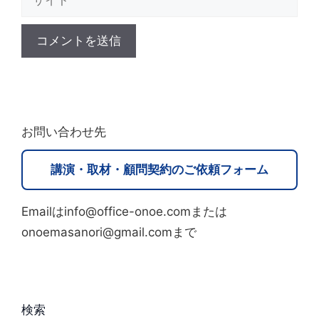
イ
ト
A
l
t
お問い合わせ先
e
r
講演・取材・顧問契約のご依頼フォーム
n
a
Emailはinfo@office-onoe.comまたは
t
onoemasanori@gmail.comまで
i
v
e
:
検索