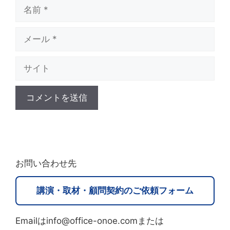
名
前
メ
ー
サ
ル
イ
ト
A
l
t
お問い合わせ先
e
r
講演・取材・顧問契約のご依頼フォーム
n
a
Emailはinfo@office-onoe.comまたは
t