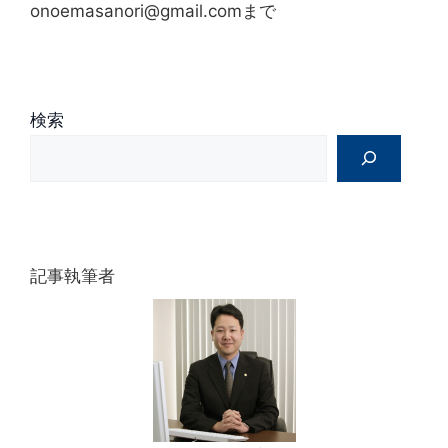
onoemasanori@gmail.comまで
i
v
e
:
検索
記事執筆者