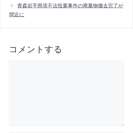
ゴ
a
b
d
青森岩手県境不法投棄事件の廃棄物撤去完了が
リ
o
s
間近に
ー
o
k
コメントする
コ
メ
ン
ト