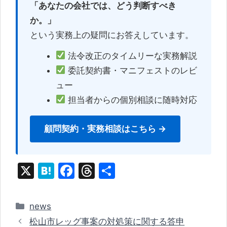
「あなたの会社では、どう判断すべき
か。」
という実務上の疑問にお答えしています。
法令改正のタイムリーな実務解説
委託契約書・マニフェストのレビ
ュー
担当者からの個別相談に随時対応
顧問契約・実務相談はこちら →
X
H
F
T
共
at
a
hr
有
e
c
e
カ
news
n
e
a
テ
松山市レッグ事案の対処策に関する答申