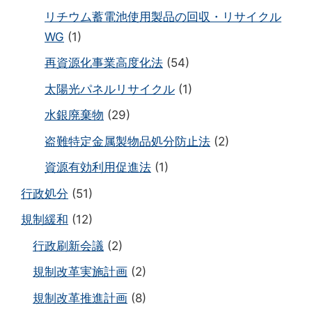
リチウム蓄電池使用製品の回収・リサイクル
WG
(1)
再資源化事業高度化法
(54)
太陽光パネルリサイクル
(1)
水銀廃棄物
(29)
盗難特定金属製物品処分防止法
(2)
資源有効利用促進法
(1)
行政処分
(51)
規制緩和
(12)
行政刷新会議
(2)
規制改革実施計画
(2)
規制改革推進計画
(8)