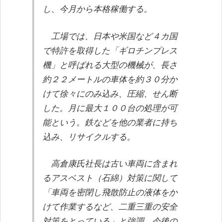
し、今月から本格稼働する。
工場では、日本や米国など４カ国
で特許を取得した「ギロチンプレス
機」と呼ばれる大型の機械が、長さ
約２２メートルの車体を約３０分か
けて徐々にのみ込み、圧縮、せん断
した。月に最大１００台の処理が可
能という。鉄などを他の業者に持ち
込み、リサイクルする。
高倉康氏社長は古い車両に含まれ
るアスベスト（石綿）対策に関して
「車両を密閉し飛散防止の液体をか
けて作業するなど、二重三重の安全
対策をとっている」と強調。今後の