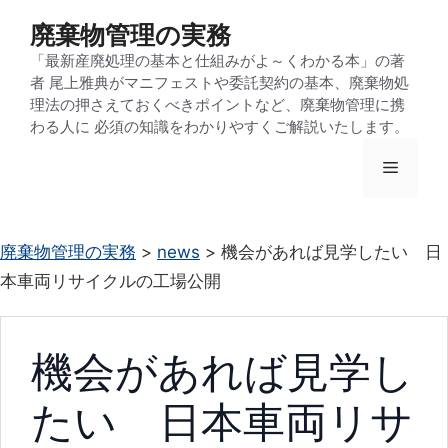
コ
廃棄物管理の実務
ン
「最新産廃処理の基本と仕組みがよ～くわかる本」の著
テ
者 尾上雅典がマニフェストや委託契約の基本、廃棄物処
ン
理法の押さえておくべきポイントなど、廃棄物管理に携
わる人に 必須の知識をわかりやすくご解説いたします。
ツ
へ
メ
ス
キ
ニ
ッ
廃棄物管理の実務
>
news
>
機会があれば見学したい 日
プ
本車両リサイクルの工場公開
ュ
ー
機会があれば見学し
たい 日本車両リサ