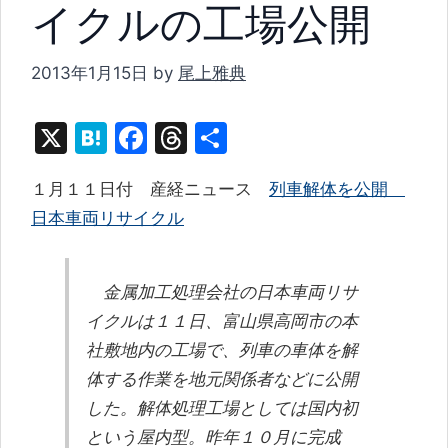
イクルの工場公開
2013年1月15日
by
尾上雅典
X
H
F
T
共
at
a
hr
有
１月１１日付 産経ニュース
列車解体を公開
e
c
e
日本車両リサイクル
n
e
a
a
b
d
o
s
金属加工処理会社の日本車両リサ
o
イクルは１１日、富山県高岡市の本
社敷地内の工場で、列車の車体を解
k
体する作業を地元関係者などに公開
した。解体処理工場としては国内初
という屋内型。昨年１０月に完成