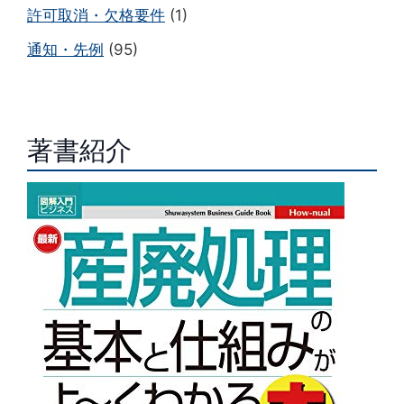
許可取消・欠格要件
(1)
通知・先例
(95)
著書紹介