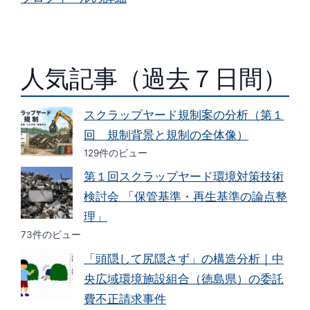
人気記事（過去７日間）
スクラップヤード規制案の分析（第１
回 規制背景と規制の全体像）
129件のビュー
第１回スクラップヤード環境対策技術
検討会 「保管基準・再生基準の論点整
理」
73件のビュー
「頭隠して尻隠さず」の構造分析｜中
央広域環境施設組合（徳島県）の委託
費不正請求事件