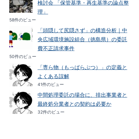
検討会 「保管基準・再生基準の論点整
理」
58件のビュー
「頭隠して尻隠さず」の構造分析｜中
央広域環境施設組合（徳島県）の委託
費不正請求事件
50件のビュー
「専ら物（もっぱらぶつ）」の定義と
よくある誤解
41件のビュー
中間処理委託の場合に、排出事業者と
最終処分業者との契約は必要か
32件のビュー