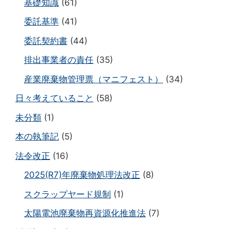
基礎知識
(61)
委託基準
(41)
委託契約書
(44)
排出事業者の責任
(35)
産業廃棄物管理票（マニフェスト）
(34)
日々考えていること
(58)
未分類
(1)
本の執筆記
(5)
法令改正
(16)
2025(R7)年廃棄物処理法改正
(8)
スクラップヤード規制
(1)
太陽電池廃棄物再資源化推進法
(7)