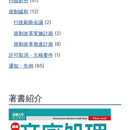
行政処分
(51)
規制緩和
(12)
行政刷新会議
(2)
規制改革実施計画
(2)
規制改革推進計画
(8)
許可取消・欠格要件
(1)
通知・先例
(95)
著書紹介