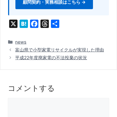
顧問契約・実務相談はこちら →
X
H
F
T
共
at
a
hr
有
e
c
e
カ
news
n
e
a
テ
富山県で小型家電リサイクルが実現した理由
ゴ
a
b
d
平成22年度廃家電の不法投棄の状況
リ
o
s
ー
o
k
コメントする
コ
メ
ン