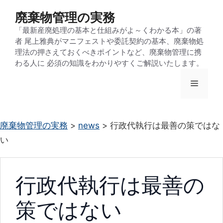
コ
廃棄物管理の実務
ン
「最新産廃処理の基本と仕組みがよ～くわかる本」の著
テ
者 尾上雅典がマニフェストや委託契約の基本、廃棄物処
ン
理法の押さえておくべきポイントなど、廃棄物管理に携
わる人に 必須の知識をわかりやすくご解説いたします。
ツ
へ
メ
ス
キ
ニ
ッ
廃棄物管理の実務
>
news
>
行政代執行は最善の策ではな
プ
い
ュ
ー
行政代執行は最善の
策ではない