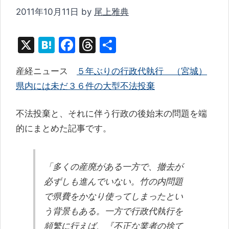
2011年10月11日
by
尾上雅典
X
H
F
T
共
at
a
hr
有
産経ニュース
５年ぶりの行政代執行 （宮城）
e
c
e
県内には未だ３６件の大型不法投棄
n
e
a
a
b
d
不法投棄と、それに伴う行政の後始末の問題を端
o
s
的にまとめた記事です。
o
k
「多くの産廃がある一方で、撤去が
必ずしも進んでいない。竹の内問題
で県費をかなり使ってしまったとい
う背景もある。一方で行政代執行を
頻繁に行えば、『不正な業者の捨て