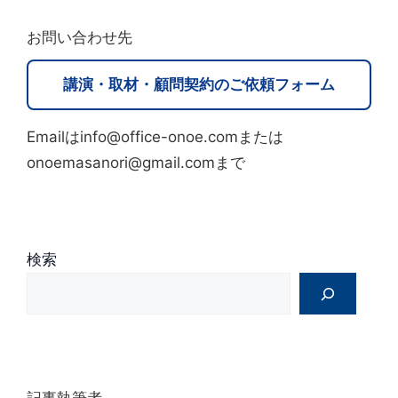
t
お問い合わせ先
e
r
講演・取材・顧問契約のご依頼フォーム
n
a
Emailはinfo@office-onoe.comまたは
t
onoemasanori@gmail.comまで
i
v
e
:
検索