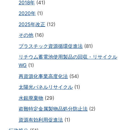
2018年
(41)
2020年
(1)
2025年改正
(12)
その他
(16)
プラスチック資源循環促進法
(81)
リチウム蓄電池使用製品の回収・リサイクル
WG
(1)
再資源化事業高度化法
(54)
太陽光パネルリサイクル
(1)
水銀廃棄物
(29)
盗難特定金属製物品処分防止法
(2)
資源有効利用促進法
(1)