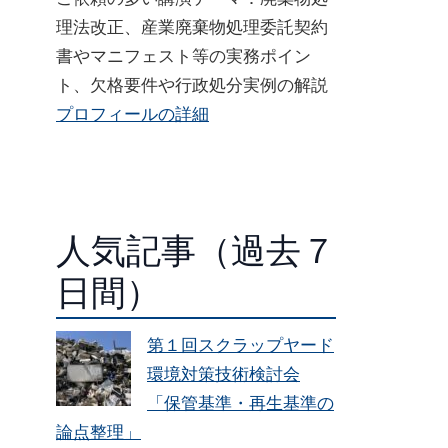
理法改正、産業廃棄物処理委託契約
書やマニフェスト等の実務ポイン
ト、欠格要件や行政処分実例の解説
プロフィールの詳細
人気記事（過去７
日間）
第１回スクラップヤード
環境対策技術検討会
「保管基準・再生基準の
論点整理」