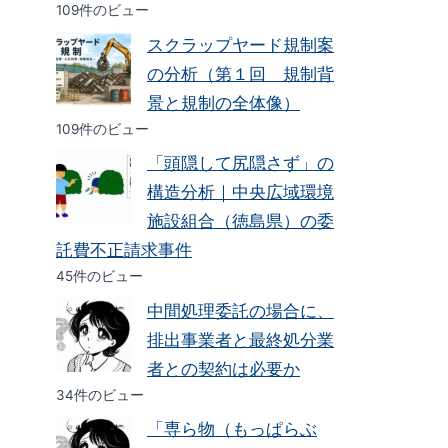
109件のビュー
スクラップヤード規制案
の分析（第１回 規制背
景と規制の全体像）
109件のビュー
「頭隠して尻隠さず」の
構造分析｜中央広域環境
施設組合（徳島県）の委
託費不正請求事件
45件のビュー
中間処理委託の場合に、
排出事業者と最終処分業
者との契約は必要か
34件のビュー
「専ら物（もっぱらぶ