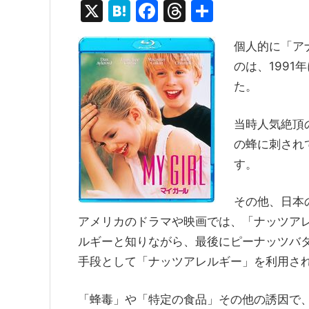
X
H
F
T
共
at
a
hr
有
個人的に「ア
e
c
e
のは、199
n
e
a
た。
a
b
d
o
s
当時人気絶頂
o
の蜂に刺され
k
す。
その他、日本
アメリカのドラマや映画では、「ナッツア
ルギーと知りながら、最後にピーナッツバ
手段として「ナッツアレルギー」を利用さ
「蜂毒」や「特定の食品」その他の誘因で