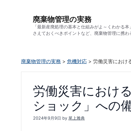
コ
ン
廃棄物管理の実務
テ
「最新産廃処理の基本と仕組みがよ～くわかる本
ン
さえておくべきポイントなど、廃棄物管理に携わ
ツ
へ
ス
廃棄物管理の実務
>
危機対応
>
労働災害におけ
キ
ッ
プ
労働災害におけ
ショック」への
2024年9月9日
by
尾上雅典