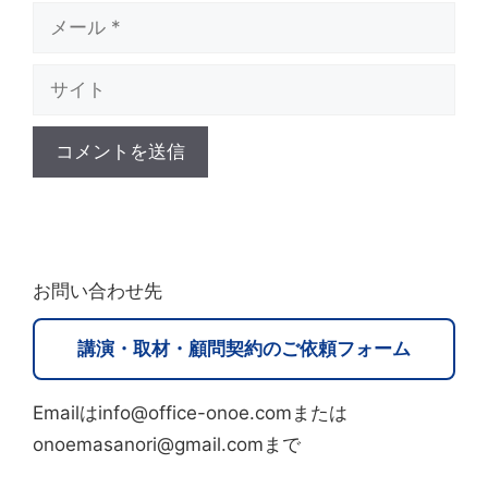
メ
ー
サ
ル
イ
ト
A
l
t
お問い合わせ先
e
r
講演・取材・顧問契約のご依頼フォーム
n
a
Emailはinfo@office-onoe.comまたは
t
onoemasanori@gmail.comまで
i
v