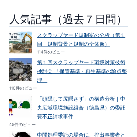
人気記事（過去７日間）
スクラップヤード規制案の分析（第１
回 規制背景と規制の全体像）
114件のビュー
第１回スクラップヤード環境対策技術
検討会 「保管基準・再生基準の論点整
理」
110件のビュー
「頭隠して尻隠さず」の構造分析｜中
央広域環境施設組合（徳島県）の委託
費不正請求事件
45件のビュー
中間処理委託の場合に、排出事業者と