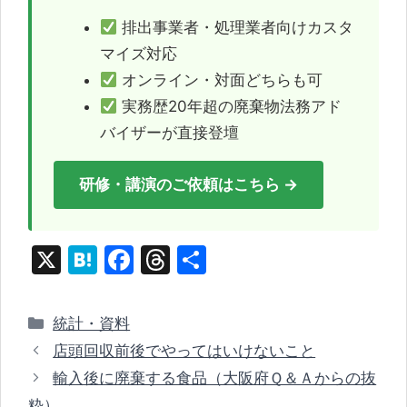
排出事業者・処理業者向けカスタ
マイズ対応
オンライン・対面どちらも可
実務歴20年超の廃棄物法務アド
バイザーが直接登壇
研修・講演のご依頼はこちら →
X
H
F
T
共
at
a
hr
有
e
c
e
カ
統計・資料
n
e
a
テ
店頭回収前後でやってはいけないこと
ゴ
a
b
d
輸入後に廃棄する食品（大阪府Ｑ＆Ａからの抜
リ
o
s
粋）