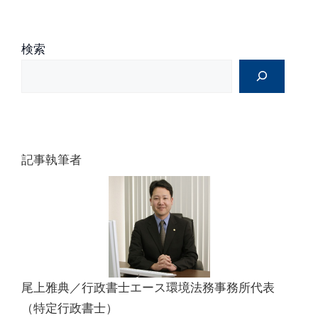
e
:
検索
記事執筆者
尾上雅典／行政書士エース環境法務事務所代表
（特定行政書士）