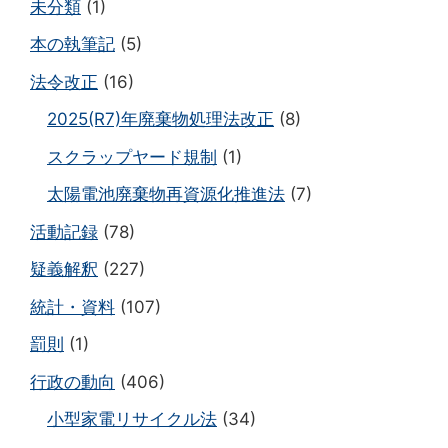
未分類
(1)
本の執筆記
(5)
法令改正
(16)
2025(R7)年廃棄物処理法改正
(8)
スクラップヤード規制
(1)
太陽電池廃棄物再資源化推進法
(7)
活動記録
(78)
疑義解釈
(227)
統計・資料
(107)
罰則
(1)
行政の動向
(406)
小型家電リサイクル法
(34)