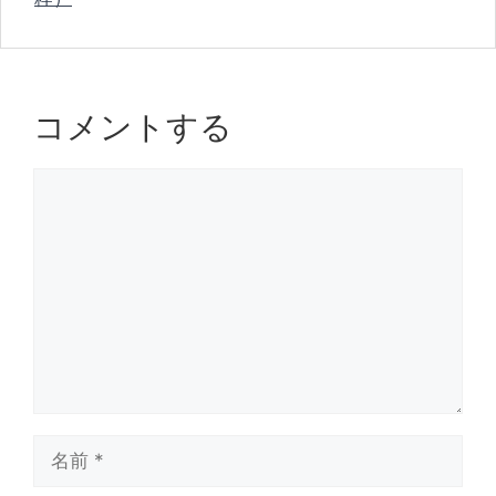
ー
o
k
コメントする
コ
メ
ン
ト
名
前