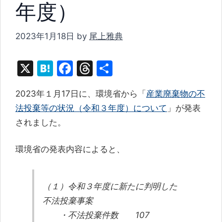
年度）
2023年1月18日
by
尾上雅典
X
H
F
T
共
at
a
hr
有
2023年１月17日に、環境省から「
産業廃棄物の不
e
c
e
法投棄等の状況（令和３年度）について
」が発表
n
e
a
されました。
a
b
d
o
s
環境省の発表内容によると、
o
k
（１）令和３年度に新たに判明した
不法投棄事案
・不法投棄件数 107