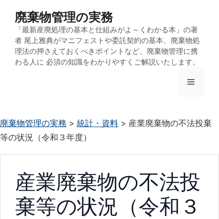
コ
廃棄物管理の実務
ン
「最新産廃処理の基本と仕組みがよ～くわかる本」の著
テ
者 尾上雅典がマニフェストや委託契約の基本、廃棄物処
ン
理法の押さえておくべきポイントなど、廃棄物管理に携
わる人に 必須の知識をわかりやすくご解説いたします。
ツ
へ
メ
ス
キ
ニ
ッ
廃棄物管理の実務
>
統計・資料
>
産業廃棄物の不法投棄
プ
等の状況（令和３年度）
ュ
ー
産業廃棄物の不法投
棄等の状況（令和３