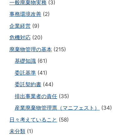
一般廃棄物実務
(3)
事務環境改善
(2)
企業経営
(9)
危機対応
(20)
廃棄物管理の基本
(215)
基礎知識
(61)
委託基準
(41)
委託契約書
(44)
排出事業者の責任
(35)
産業廃棄物管理票（マニフェスト）
(34)
日々考えていること
(58)
未分類
(1)