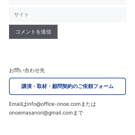
ー
サ
ル
イ
ト
A
l
t
お問い合わせ先
e
r
講演・取材・顧問契約のご依頼フォーム
n
a
Emailはinfo@office-onoe.comまたは
t
onoemasanori@gmail.comまで
i
v
e