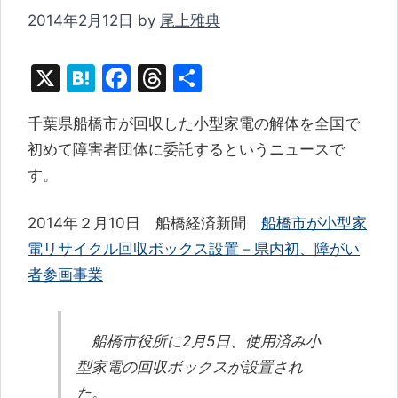
2014年2月12日
by
尾上雅典
X
H
F
T
共
at
a
hr
有
千葉県船橋市が回収した小型家電の解体を全国で
e
c
e
初めて障害者団体に委託するというニュースで
n
e
a
す。
a
b
d
o
s
2014年２月10日 船橋経済新聞
船橋市が小型家
o
電リサイクル回収ボックス設置－県内初、障がい
k
者参画事業
船橋市役所に2月5日、使用済み小
型家電の回収ボックスが設置され
た。