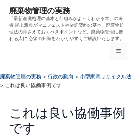
コ
廃棄物管理の実務
ン
「最新産廃処理の基本と仕組みがよ～くわかる本」の著
テ
者 尾上雅典がマニフェストや委託契約の基本、廃棄物処
ン
理法の押さえておくべきポイントなど、廃棄物管理に携
わる人に 必須の知識をわかりやすくご解説いたします。
ツ
へ
メ
ス
キ
ニ
ッ
廃棄物管理の実務
>
行政の動向
>
小型家電リサイクル法
プ
>
これは良い協働事例です
ュ
ー
これは良い協働事例
です