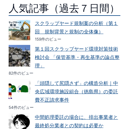
人気記事（過去７日間）
スクラップヤード規制案の分析（第１
回 規制背景と規制の全体像）
159件のビュー
第１回スクラップヤード環境対策技術
検討会 「保管基準・再生基準の論点整
理」
82件のビュー
「頭隠して尻隠さず」の構造分析｜中
央広域環境施設組合（徳島県）の委託
費不正請求事件
54件のビュー
中間処理委託の場合に、排出事業者と
最終処分業者との契約は必要か