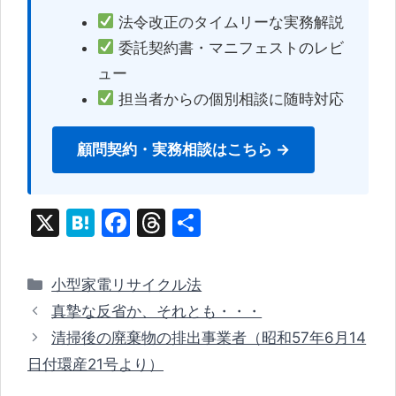
法令改正のタイムリーな実務解説
委託契約書・マニフェストのレビ
ュー
担当者からの個別相談に随時対応
顧問契約・実務相談はこちら →
X
H
F
T
共
at
a
hr
有
e
c
e
カ
小型家電リサイクル法
n
e
a
テ
真摯な反省か、それとも・・・
ゴ
a
b
d
清掃後の廃棄物の排出事業者（昭和57年6月14
リ
o
s
日付環産21号より）
ー
o