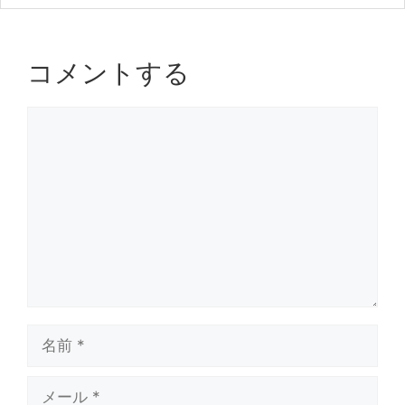
k
コメントする
コ
メ
ン
ト
名
前
メ