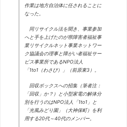
作業は地方自治体に任されることに
なった。
同リサイクル法を聞き、事業参加
へと手を上げたのが県障害者福祉事
業リサイクルネット事業ネットワー
ク協議会の理事と障がい者福祉サー
ビス事業所であるNPO法人
「1to1（わさび）」（前原東3）。
回収ボックスへの招集（筆者注：
「回収」か？）と小型家電の解体分
別を行うのはNPO法人「1to1」と
「光風みどり園」（大神保町）を利
用する20代～40代のメンバー。