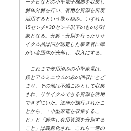
ーナビなどの小型電子機器を収集し
解体分解を行い、有用な資源を再度
活用するという取り組み。いずれも
15センチ×30センチ以下のものが対
象となる。分解・分別を行ったリサ
イクル品は国が認定した事業者に障
がい者団体が売却し、収入にする。
これまで使用済みの小型家電は、
鉄とアルミニウムのみの回収にとど
まり、その他は不燃ごみとして収集
され、リサイクルできる資源を活用
できずにいた。法律が施行されたこ
とから、「小型家電を収集するこ
と」と「解体し有用資源を分別する
こと」は義務化され、これら一連の