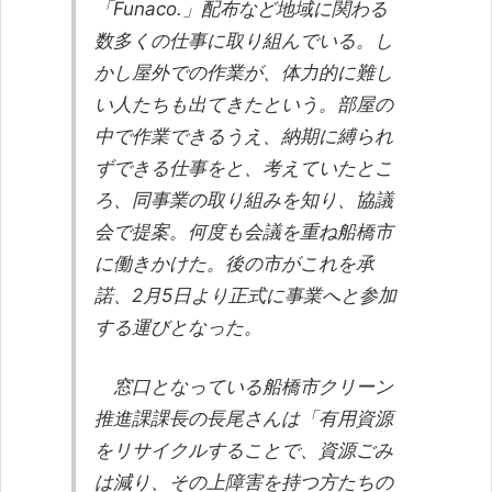
「Funaco.」配布など地域に関わる
数多くの仕事に取り組んでいる。し
かし屋外での作業が、体力的に難し
い人たちも出てきたという。部屋の
中で作業できるうえ、納期に縛られ
ずできる仕事をと、考えていたとこ
ろ、同事業の取り組みを知り、協議
会で提案。何度も会議を重ね船橋市
に働きかけた。後の市がこれを承
諾、2月5日より正式に事業へと参加
する運びとなった。
窓口となっている船橋市クリーン
推進課課長の長尾さんは「有用資源
をリサイクルすることで、資源ごみ
は減り、その上障害を持つ方たちの