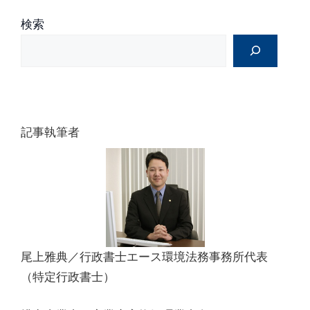
:
検索
記事執筆者
尾上雅典／行政書士エース環境法務事務所代表
（特定行政書士）