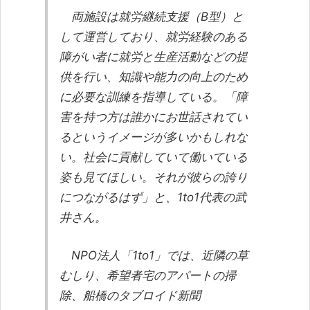
両施設は就労継続支援（B型）と
して運営しており、就労経験のある
障がい者に就労と生産活動などの提
供を行い、知識や能力の向上のため
に必要な訓練を指導している。「障
害を持つ方は誰かにお世話されてい
るというイメージが多いかもしれな
い。社会に貢献していて働いている
姿も見てほしい。それが彼らの誇り
につながるはず」と、1to1代表の武
井さん。
NPO法人「1to1」では、近隣の草
むしり、希望者宅のアパートの掃
除、船橋のタブロイド新聞