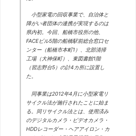
小型家電の回収事業で、自治体と
障がい者団体の連携が実現するのは
県内初。今回、船橋市役所の他、
FACEビル5階の船橋駅前総合窓口セ
ンター（船橋市本町1）、北部清掃
工場（大神保町）、東図書館1階
（習志野台5）の計4カ所に設置し
た。
同事業は2012年4月に小型家電リ
サイクル法が施行されたことに始ま
る。同リサイクル法とは、使用済み
のデジタルカメラ・ビデオカメラ・
HDDレコーダー・ヘアアイロン・カ