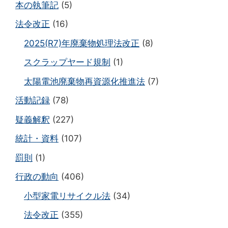
本の執筆記
(5)
法令改正
(16)
2025(R7)年廃棄物処理法改正
(8)
スクラップヤード規制
(1)
太陽電池廃棄物再資源化推進法
(7)
活動記録
(78)
疑義解釈
(227)
統計・資料
(107)
罰則
(1)
行政の動向
(406)
小型家電リサイクル法
(34)
法令改正
(355)