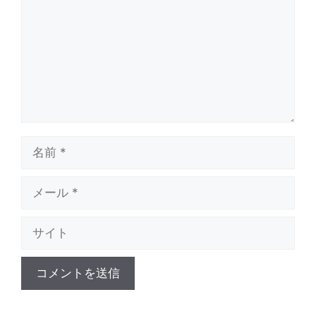
ン
ト
名
前
メ
ー
サ
ル
イ
ト
A