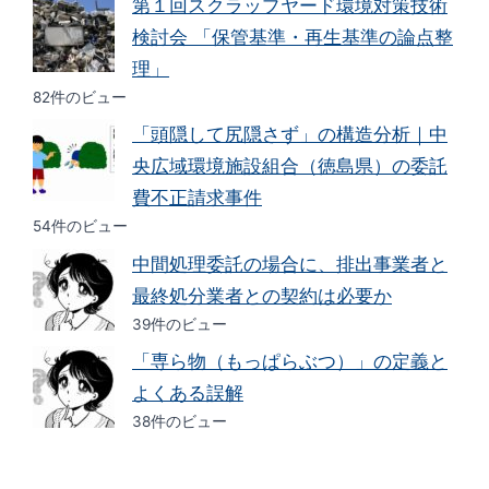
第１回スクラップヤード環境対策技術
検討会 「保管基準・再生基準の論点整
理」
82件のビュー
「頭隠して尻隠さず」の構造分析｜中
央広域環境施設組合（徳島県）の委託
費不正請求事件
54件のビュー
中間処理委託の場合に、排出事業者と
最終処分業者との契約は必要か
39件のビュー
「専ら物（もっぱらぶつ）」の定義と
よくある誤解
38件のビュー