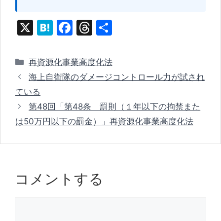
X
H
F
T
共
at
a
hr
有
e
c
e
カ
再資源化事業高度化法
n
e
a
テ
海上自衛隊のダメージコントロール力が試され
ゴ
a
b
d
ている
リ
o
s
第48回「第48条 罰則（１年以下の拘禁また
ー
o
は50万円以下の罰金）」再資源化事業高度化法
k
コメントする
コ
メ