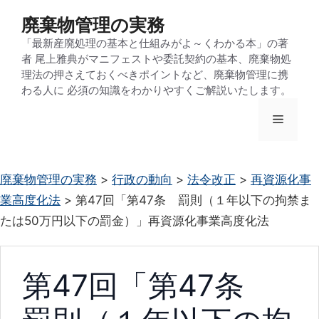
コ
廃棄物管理の実務
ン
「最新産廃処理の基本と仕組みがよ～くわかる本」の著
テ
者 尾上雅典がマニフェストや委託契約の基本、廃棄物処
ン
理法の押さえておくべきポイントなど、廃棄物管理に携
わる人に 必須の知識をわかりやすくご解説いたします。
ツ
へ
メ
ス
キ
ニ
ッ
廃棄物管理の実務
>
行政の動向
>
法令改正
>
再資源化事
プ
業高度化法
>
第47回「第47条 罰則（１年以下の拘禁ま
ュ
たは50万円以下の罰金）」再資源化事業高度化法
ー
第47回「第47条