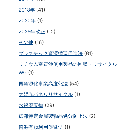
2018年
(41)
2020年
(1)
2025年改正
(12)
その他
(16)
プラスチック資源循環促進法
(81)
リチウム蓄電池使用製品の回収・リサイクル
WG
(1)
再資源化事業高度化法
(54)
太陽光パネルリサイクル
(1)
水銀廃棄物
(29)
盗難特定金属製物品処分防止法
(2)
資源有効利用促進法
(1)