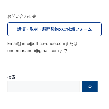
l
t
お問い合わせ先
e
r
講演・取材・顧問契約のご依頼フォーム
n
a
Emailはinfo@office-onoe.comまたは
t
onoemasanori@gmail.comまで
i
v
e
:
検索