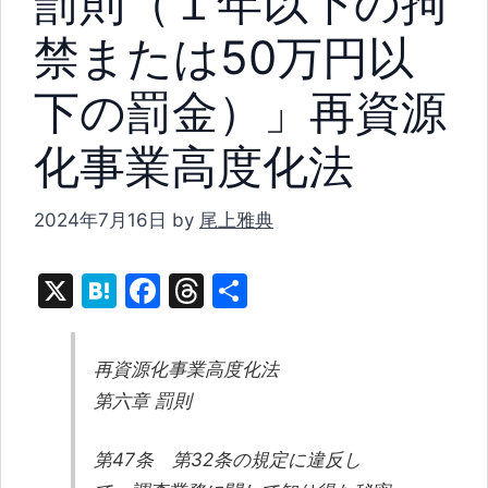
罰則（１年以下の拘
禁または50万円以
下の罰金）」再資源
化事業高度化法
2024年7月16日
by
尾上雅典
X
H
F
T
共
at
a
hr
有
e
c
e
再資源化事業高度化法
n
e
a
第六章 罰則
a
b
d
o
s
第47条 第32条の規定に違反し