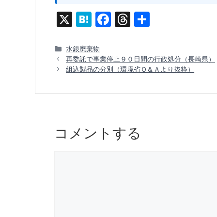
X
H
F
T
共
at
a
hr
有
e
c
e
カ
水銀廃棄物
テ
再委託で事業停止９０日間の行政処分（長崎県）
n
e
a
ゴ
組込製品の分別（環境省Ｑ＆Ａより抜粋）
a
b
d
リ
ー
o
s
o
k
コメントする
コ
メ
ン
ト