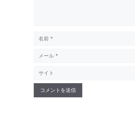
名
前
メ
ー
サ
ル
イ
ト
A
l
t
e