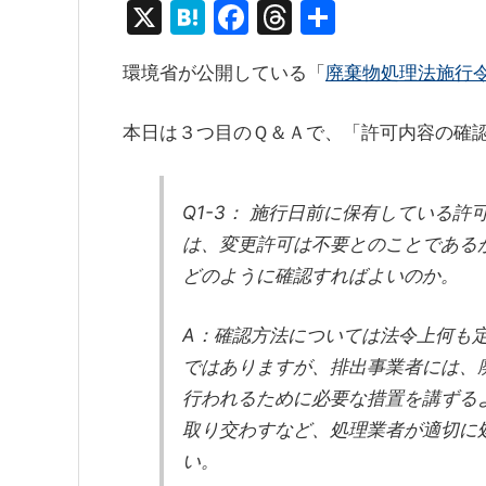
X
H
F
T
共
at
a
hr
有
環境省が公開している「
廃棄物処理法施行令
e
c
e
n
e
a
本日は３つ目のＱ＆Ａで、「許可内容の確
a
b
d
o
s
Q1-3： 施行日前に保有している
o
は、変更許可は不要とのことである
k
どのように確認すればよいのか。
A：確認方法については法令上何も
ではありますが、排出事業者には、
行われるために必要な措置を講ずる
取り交わすなど、処理業者が適切に
い。