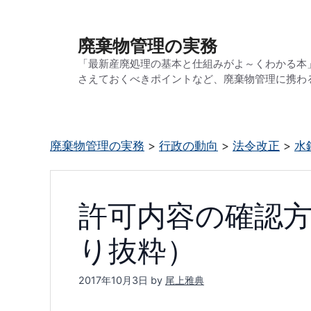
コ
ン
廃棄物管理の実務
テ
「最新産廃処理の基本と仕組みがよ～くわかる本
ン
さえておくべきポイントなど、廃棄物管理に携わ
ツ
へ
ス
廃棄物管理の実務
>
行政の動向
>
法令改正
>
水
キ
ッ
プ
許可内容の確認
り抜粋）
2017年10月3日
by
尾上雅典