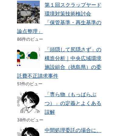
第１回スクラップヤード
環境対策技術検討会
「保管基準・再生基準の
論点整理」
86件のビュー
「頭隠して尻隠さず」の
構造分析｜中央広域環境
施設組合（徳島県）の委
託費不正請求事件
51件のビュー
「専ら物（もっぱらぶ
つ）」の定義とよくある
誤解
38件のビュー
中間処理委託の場合に、