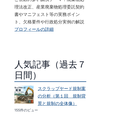
理法改正、産業廃棄物処理委託契約
書やマニフェスト等の実務ポイン
ト、欠格要件や行政処分実例の解説
プロフィールの詳細
人気記事（過去７
日間）
スクラップヤード規制案
の分析（第１回 規制背
景と規制の全体像）
155件のビュー