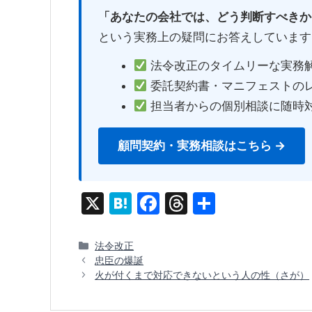
「あなたの会社では、どう判断すべきか
という実務上の疑問にお答えしています
法令改正のタイムリーな実務
委託契約書・マニフェストの
担当者からの個別相談に随時
顧問契約・実務相談はこちら →
X
H
F
T
共
at
a
hr
有
e
c
e
カ
法令改正
テ
忠臣の爆誕
n
e
a
ゴ
火が付くまで対応できないという人の性（さが）
a
b
d
リ
ー