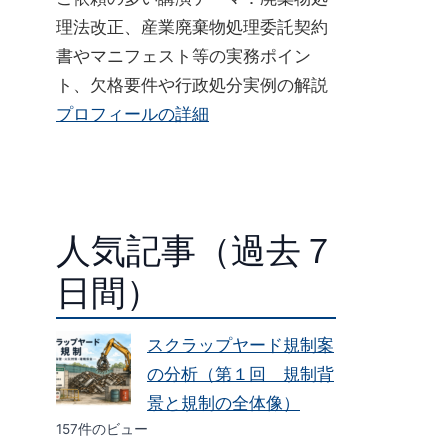
理法改正、産業廃棄物処理委託契約
書やマニフェスト等の実務ポイン
ト、欠格要件や行政処分実例の解説
プロフィールの詳細
人気記事（過去７
日間）
スクラップヤード規制案
の分析（第１回 規制背
景と規制の全体像）
157件のビュー