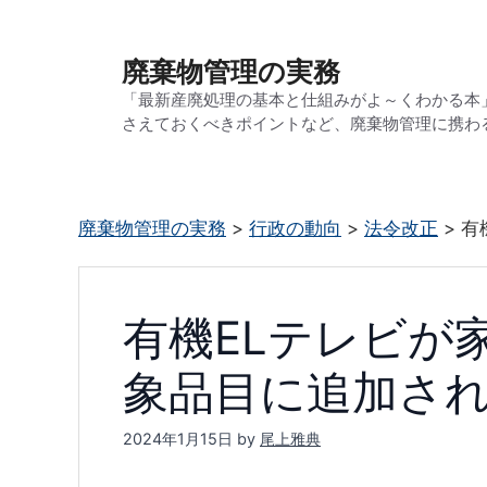
コ
ン
廃棄物管理の実務
テ
「最新産廃処理の基本と仕組みがよ～くわかる本
ン
さえておくべきポイントなど、廃棄物管理に携わ
ツ
へ
ス
廃棄物管理の実務
>
行政の動向
>
法令改正
>
有
キ
ッ
プ
有機ELテレビが
象品目に追加さ
2024年1月15日
by
尾上雅典