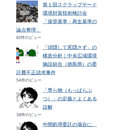
第１回スクラップヤード
環境対策技術検討会
「保管基準・再生基準の
論点整理」
82件のビュー
「頭隠して尻隠さず」の
構造分析｜中央広域環境
施設組合（徳島県）の委
託費不正請求事件
54件のビュー
「専ら物（もっぱらぶ
つ）」の定義とよくある
誤解
38件のビュー
中間処理委託の場合に、