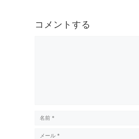
o
s
o
k
コメントする
コ
メ
ン
ト
名
前
メ