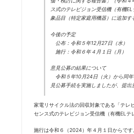
価・検討に関する報告書」（令和４
ス式のテレビジョン受信機（有機E
象品目（特定家庭用機器）に追加す
今後の予定
公布：令和５年12月27日（水）
施行：令和６年４月１日（月）
意見公募の結果について
令和５年10月24日（火）から同年
見公募手続を実施しましたが、提出
家電リサイクル法の回収対象である「テレ
センス式のテレビジョン受信機（有機ELテ
施行は令和６（2024）年４月１日からです