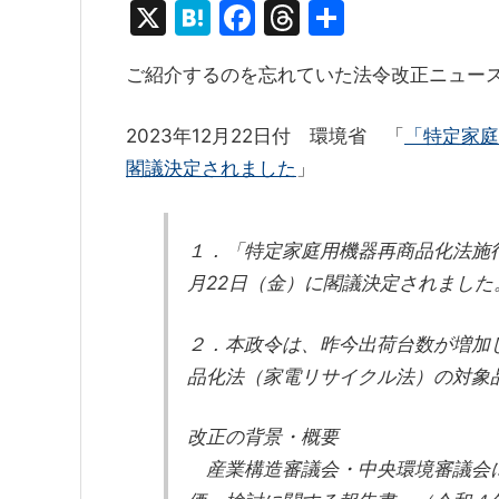
X
H
F
T
共
at
a
hr
有
ご紹介するのを忘れていた法令改正ニュー
e
c
e
n
e
a
2023年12月22日付 環境省 「
「特定家庭
a
b
d
閣議決定されました
」
o
s
o
１．「特定家庭用機器再商品化法施
k
月22日（金）に閣議決定されました
２．本政令は、昨今出荷台数が増加
品化法（家電リサイクル法）の対象
改正の背景・概要
産業構造審議会・中央環境審議会に