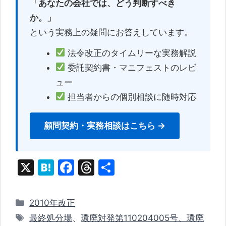
「あなたの会社では、どう判断すべき
か。」
という実務上の疑問にお答えしています。
法令改正のタイムリーな実務解説
委託契約書・マニフェストのレビ
ュー
担当者からの個別相談に随時対応
顧問契約・実務相談はこちら →
X
H
F
T
共
at
a
hr
有
e
c
e
カ
2010年改正
n
e
a
テ
タ
最終処分場
、
環廃対発第110204005号、環廃
ゴ