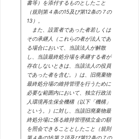
書等）を添付するものとしたこと
（規則第４条の15及び第12条の７の
13）。
また、設置者であった者若しくは
その承継人（これらの者が法人であ
る場合において、当該法人が解散
し、当該最終処分場を承継する者が
存在しないときは、当該法人の役員
であった者を含む。）は、旧廃棄物
最終処分場の維持管理を行うために
必要な範囲内において、独立行政法
人環境再生保全機構（以下「機構」
という。）に対し、当該旧廃棄物最
終処分場に係る維持管理積立金の額
を照会できることとしたこと（規則
第４条の16第２項及び第12条の７の