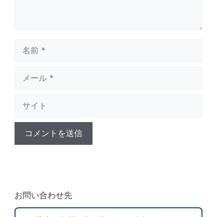
名
前
メ
ー
サ
ル
イ
ト
A
l
t
お問い合わせ先
e
r