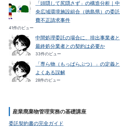
「頭隠して尻隠さず」の構造分析｜中
央広域環境施設組合（徳島県）の委託
費不正請求事件
41件のビュー
中間処理委託の場合に、排出事業者と
最終処分業者との契約は必要か
33件のビュー
「専ら物（もっぱらぶつ）」の定義と
よくある誤解
28件のビュー
産業廃棄物管理実務の基礎講座
委託契約書の完全ガイド