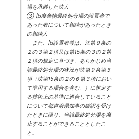
場を承継した法人
③ 旧廃棄物最終処分場の設置者で
あった者について相続があったとき
の相続人
また、旧設置者等は、法第９条の
２の３第２項又は第15条の３の２第
２項の規定に基づき、あらかじめ当
該最終処分場の状況が法第９条第５
項（法第15条の２の６第３項におい
て準用する場合を含む。）に規定す
る技術上の基準に適合していること
について都道府県知事の確認を受け
たときに限り、当該最終処分場を廃
止することができることとしたこ
と。