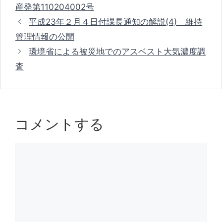
a
b
d
グ
産発第110204002号
リ
o
s
平成23年２月４日付課長通知の解説(4) 維持
ー
o
管理情報の公開
k
環境省による被災地でのアスベスト大気濃度調
査
コメントする
コ
メ
ン
ト