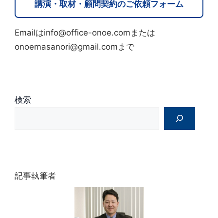
講演・取材・顧問契約のご依頼フォーム
n
a
Emailはinfo@office-onoe.comまたは
t
onoemasanori@gmail.comまで
i
v
e
:
検索
記事執筆者