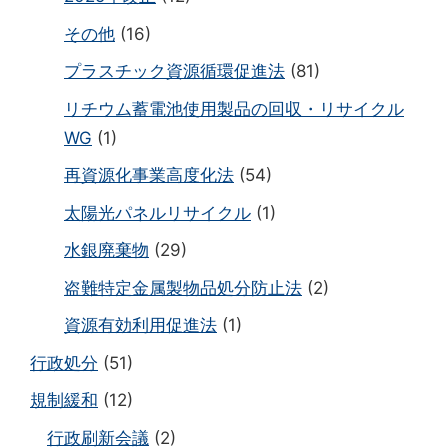
その他
(16)
プラスチック資源循環促進法
(81)
リチウム蓄電池使用製品の回収・リサイクル
WG
(1)
再資源化事業高度化法
(54)
太陽光パネルリサイクル
(1)
水銀廃棄物
(29)
盗難特定金属製物品処分防止法
(2)
資源有効利用促進法
(1)
行政処分
(51)
規制緩和
(12)
行政刷新会議
(2)