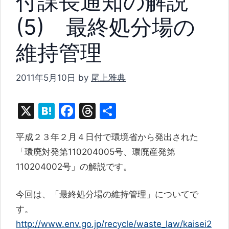
付課長通知の解説
(5) 最終処分場の
維持管理
2011年5月10日
by
尾上雅典
X
H
F
T
共
at
a
hr
有
平成２３年２月４日付で環境省から発出された
e
c
e
「環廃対発第110204005号、環廃産発第
n
e
a
110204002号」の解説です。
a
b
d
o
s
今回は、「最終処分場の維持管理」についてで
o
す。
k
http://www.env.go.jp/recycle/waste_law/kaisei2