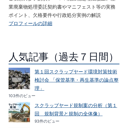
業廃棄物処理委託契約書やマニフェスト等の実務
ポイント、欠格要件や行政処分実例の解説
プロフィールの詳細
人気記事（過去７日間）
第１回スクラップヤード環境対策技術
検討会 「保管基準・再生基準の論点整
理」
103件のビュー
スクラップヤード規制案の分析（第１
回 規制背景と規制の全体像）
93件のビュー