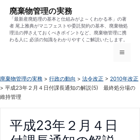
コ
廃棄物管理の実務
ン
「最新産廃処理の基本と仕組みがよ～くわかる本」の著
テ
者 尾上雅典がマニフェストや委託契約の基本、廃棄物処
ン
理法の押さえておくべきポイントなど、廃棄物管理に携
わる人に 必須の知識をわかりやすくご解説いたします。
ツ
へ
メ
ス
キ
ニ
ッ
廃棄物管理の実務
>
行政の動向
>
法令改正
>
2010年改正
プ
>
平成23年２月４日付課長通知の解説(5) 最終処分場の
ュ
維持管理
ー
平成23年２月４日