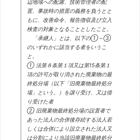
辺地域への配慮、技術管理者の配
置、事故時の措置の義務を負うとと
もに、改善命令、報告徴収及び立入
検査の対象となることとしたこと。
「承継人」とは、以下の①～③
のいずれかに該当する者をいうこ
と。
① 法第８条第１項又は第15条第１
項の許可が取り消された廃棄物の最
終処分場（以下「旧廃棄物最終処分
場」という。）を譲り受け、又は借
り受けた者
② 旧廃棄物最終処分場の設置者で
あった法人の合併後存続する法人若
しくは合併により設立された法人又
は分割により当該旧廃棄物最終処分