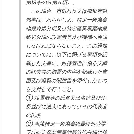
第19条の８第６項）。
この場合、市町村長又は都道府県
知事は、あらかじめ、特定一般廃棄
物最終処分場又は特定産業廃棄物最
終処分場の設置者等及び機構へ通知
しなければならないこと。この通知
については、以下に掲げる事項を記
載した文書に、維持管理に係る支障
の除去等の措置の内容を記載した書
面及び経費の明細書を添付したもの
を交付して行うこと。
① 設置者等の氏名又は名称及び住
所並びに法人にあってはその代表者
の氏名
② 当該特定一般廃棄物最終処分場
又は特定産業廃棄物最終処分場に係