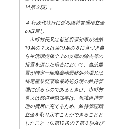
14第２項）。
４ 行政代執行に係る維持管理積立金
の取戻し
市町村長又は都道府県知事が法第
19条の７又は第19条の８に基づき自
ら生活環境保全上の支障の除去等の
措置を講じた場合において、当該措
置が特定一般廃棄物最終処分場又は
特定産業廃棄物最終処分場の維持管
理に係るものであるときは、市町村
長又は都道府県知事は、当該維持管
理の費用に充てるため、維持管理積
立金を取り戻すことができることと
したこと（法第19条の７第６項及び