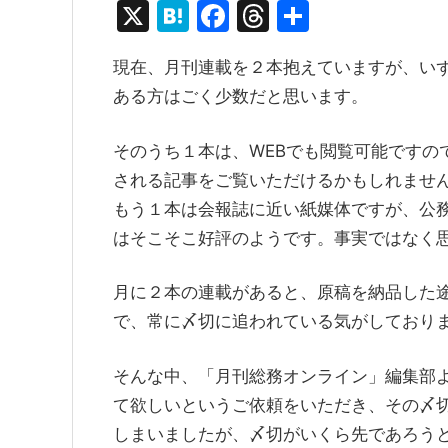
X
H
F
T
共
at
a
hr
有
現在、月刊連載を２本抱えていますが、い
e
c
e
ある方はごく少数だと思います。
n
e
a
a
b
d
そのうち１本は、WEBでも閲覧可能ですの
o
s
される記事をご覧いただけるかもしれませ
o
もう１本は会報誌に近い紙媒体ですが、公
k
はそこそこ好評のようです。事実ではなく
月に２本の連載があると、原稿を納品した
で、常に〆切に追われている気がしており
そんな中、「月刊総務オンライン」編集部よ
て欲しいというご依頼をいただき、その〆
しまいましたが、〆切がいくら先であろう