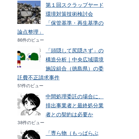
第１回スクラップヤード
環境対策技術検討会
「保管基準・再生基準の
論点整理」
86件のビュー
「頭隠して尻隠さず」の
構造分析｜中央広域環境
施設組合（徳島県）の委
託費不正請求事件
51件のビュー
中間処理委託の場合に、
排出事業者と最終処分業
者との契約は必要か
38件のビュー
「専ら物（もっぱらぶ