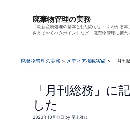
コ
ン
廃棄物管理の実務
テ
「最新産廃処理の基本と仕組みがよ～くわかる本
ン
さえておくべきポイントなど、廃棄物管理に携わ
ツ
へ
ス
廃棄物管理の実務
>
メディア掲載実績
>
「月刊
キ
ッ
プ
「月刊総務」に
した
2023年10月11日
by
尾上雅典