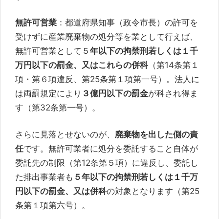
無許可営業
：都道府県知事（政令市長）の許可を
受けずに産業廃棄物の処分等を業として行えば、
無許可営業として５
年以下の拘禁刑若しくは１千
万円以下の罰金、又はこれらの併科
（第14条第１
項・第６項違反、第25条第１項第一号）。法人に
は両罰規定により
３億円以下の罰金
が科され得ま
す（第32条第一号）。
さらに見落とせないのが、
廃棄物を出した側の責
任
です。無許可業者に処分を委託すること自体が
委託先の制限（第12条第５項）に違反し、委託し
た排出事業者も
５年以下の拘禁刑若しくは１千万
円以下の罰金、又は併科
の対象となります（第25
条第１項第六号）。