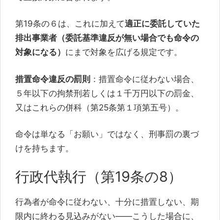
第19条の６は、これに加えて
適正に委託していた
排出事業者（委託基準違反が無い場合でも命令の
対象になる）
にまで対象を広げる規定です。
措置命令違反の罰則
：措置命令に従わない場合、
５年以下の拘禁刑若しくは１千万円以下の罰金、
又はこれらの併科（第25条第１項第五号）。
命令は単なる「お願い」ではなく、刑事罰の裏づ
けを持ちます。
行政代執行（第19条の8）
行為者が命令に従わない、十分に措置しない、期
限内に終わる見込みがない――こうした場合に、