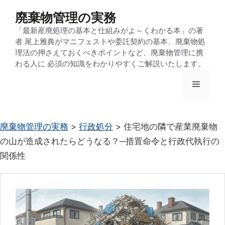
コ
廃棄物管理の実務
ン
「最新産廃処理の基本と仕組みがよ～くわかる本」の著
テ
者 尾上雅典がマニフェストや委託契約の基本、廃棄物処
ン
理法の押さえておくべきポイントなど、廃棄物管理に携
わる人に 必須の知識をわかりやすくご解説いたします。
ツ
へ
メ
ス
キ
ニ
ッ
廃棄物管理の実務
>
行政処分
>
住宅地の隣で産業廃棄物
プ
の山が造成されたらどうなる？─措置命令と行政代執行の
ュ
関係性
ー