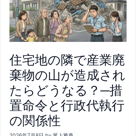
住宅地の隣で産業廃
棄物の山が造成され
たらどうなる？─措
置命令と行政代執行
の関係性
2026年7月8日
by
尾上雅典