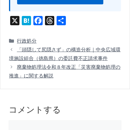
X
H
F
T
共
at
a
hr
有
e
c
e
カ
行政処分
n
e
a
テ
「頭隠して尻隠さず」の構造分析｜中央広域環
ゴ
a
b
d
境施設組合（徳島県）の委託費不正請求事件
リ
o
s
廃棄物処理法令和８年改正「災害廃棄物処理の
ー
o
推進」に関する解説
k
コメントする
コ