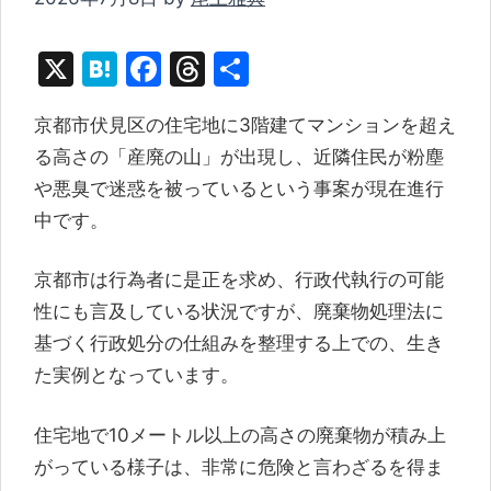
X
H
F
T
共
at
a
hr
有
京都市伏見区の住宅地に3階建てマンションを超え
e
c
e
る高さの「産廃の山」が出現し、近隣住民が粉塵
n
e
a
や悪臭で迷惑を被っているという事案が現在進行
a
b
d
中です。
o
s
o
京都市は行為者に是正を求め、行政代執行の可能
k
性にも言及している状況ですが、廃棄物処理法に
基づく行政処分の仕組みを整理する上での、生き
た実例となっています。
住宅地で10メートル以上の高さの廃棄物が積み上
がっている様子は、非常に危険と言わざるを得ま