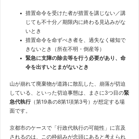
措置命令を受けた者が措置を講じない／講
じても不十分／期限内に終わる見込みがな
いとき
措置命令を命ずべき者を、過失なく確知で
きないとき（所在不明・倒産等）
緊急に支障の除去等を行う必要があり、命
令を出すいとまがないとき
山が崩れて廃棄物が道路に散乱した、崩落が切迫
している、といった切迫事態は、まさに3つ目の
緊
急代執行
（第19条の8第1項第3号）が想定する場
面です。
京都市のケースで「行政代執行の可能性」に言及
されるのは、この枠組みが念頭にあると考えられ