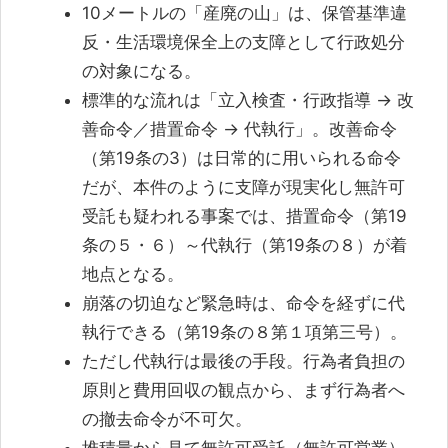
10メートルの「産廃の山」は、保管基準違
反・生活環境保全上の支障として行政処分
の対象になる。
標準的な流れは「立入検査・行政指導 → 改
善命令／措置命令 → 代執行」。改善命令
（第19条の3）は日常的に用いられる命令
だが、本件のように支障が現実化し無許可
受託も疑われる事案では、措置命令（第19
条の５・６）～代執行（第19条の８）が着
地点となる。
崩落の切迫など緊急時は、命令を経ずに代
執行できる（第19条の８第１項第三号）。
ただし代執行は最後の手段。行為者負担の
原則と費用回収の観点から、まず行為者へ
の撤去命令が不可欠。