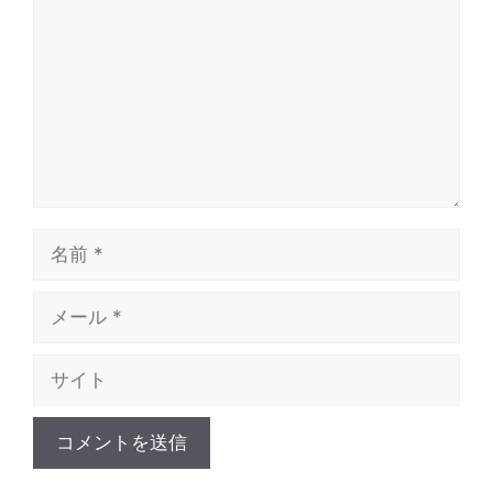
メ
ン
ト
名
前
メ
ー
サ
ル
イ
ト