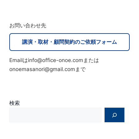
A
l
t
お問い合わせ先
e
r
講演・取材・顧問契約のご依頼フォーム
n
a
Emailはinfo@office-onoe.comまたは
t
onoemasanori@gmail.comまで
i
v
e
:
検索