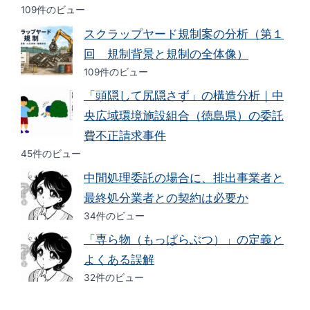
109件のビュー
スクラップヤード規制案の分析（第１
回 規制背景と規制の全体像）
109件のビュー
「頭隠して尻隠さず」の構造分析｜中
央広域環境施設組合（徳島県）の委託
費不正請求事件
45件のビュー
中間処理委託の場合に、排出事業者と
最終処分業者との契約は必要か
34件のビュー
「専ら物（もっぱらぶつ）」の定義と
よくある誤解
32件のビュー