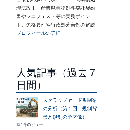
理法改正、産業廃棄物処理委託契約
書やマニフェスト等の実務ポイン
ト、欠格要件や行政処分実例の解説
プロフィールの詳細
人気記事（過去７
日間）
スクラップヤード規制案
の分析（第１回 規制背
景と規制の全体像）
154件のビュー