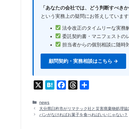
「あなたの会社では、どう判断すべきか
という実務上の疑問にお答えしています
法令改正のタイムリーな実務
委託契約書・マニフェストの
担当者からの個別相談に随時
顧問契約・実務相談はこちら →
X
H
F
T
共
at
a
hr
有
e
c
e
カ
news
テ
大分県臼杵市がリマテック社と災害廃棄物処理協
n
e
a
ゴ
パンがなければお菓子を食べればいいじゃない？
a
b
d
リ
ー