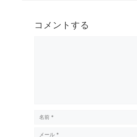
o
s
o
k
コメントする
コ
メ
ン
ト
名
前
メ