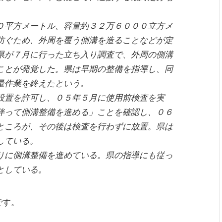
平方メートル、容量約３２万６０００立方メ
防ぐため、外周を覆う側溝を造ることなどが定
県が７月に行った立ち入り調査で、外周の側溝
ことが発覚した。県は早期の整備を指導し、同
量作業を終えたという。
設置を許可し、０５年５月に使用前検査を実
伴って側溝整備を進める」ことを確認し、０６
ところが、その後は検査を行わずに放置。県は
している。
に側溝整備を進めている。県の指導にも従っ
としている。
です。