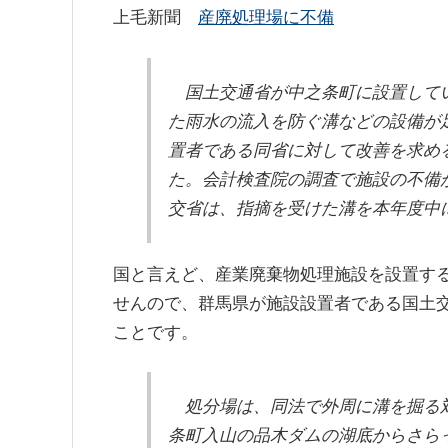
上毛新聞
産廃処理場に不備
e
c
e
n
e
a
a
b
d
国土交通省が中之条町に設置してい
o
s
た雨水の流入を防ぐ溝などの設備が
o
置者である同省に対して改善を求め
た。会計検査院の調査で施設の不備
k
交省は、指摘を受けた溝を本年度中
国と言えど、産業廃棄物処理施設を設置す
せんので、群馬県が施設設置者である国土
ことです。
処分場は、同法で外周に溝を掘る対
条町入山の品木ダムの湖底からさら