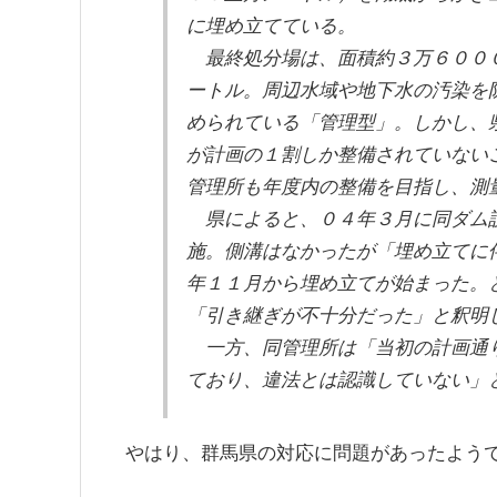
に埋め立てている。
最終処分場は、面積約３万６０００
ートル。周辺水域や地下水の汚染を
められている「管理型」。しかし、
が計画の１割しか整備されていない
管理所も年度内の整備を目指し、測
県によると、０４年３月に同ダム
施。側溝はなかったが「埋め立てに
年１１月から埋め立てが始まった。
「引き継ぎが不十分だった」と釈明
一方、同管理所は「当初の計画通り
ており、違法とは認識していない」
やはり、群馬県の対応に問題があったよう