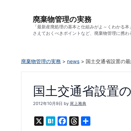
コ
ン
廃棄物管理の実務
テ
「最新産廃処理の基本と仕組みがよ～くわかる本
ン
さえておくべきポイントなど、廃棄物管理に携わ
ツ
へ
ス
廃棄物管理の実務
>
news
>
国土交通省設置の最
キ
ッ
プ
国土交通省設置
2012年10月9日
by
尾上雅典
X
H
F
T
共
at
a
hr
有