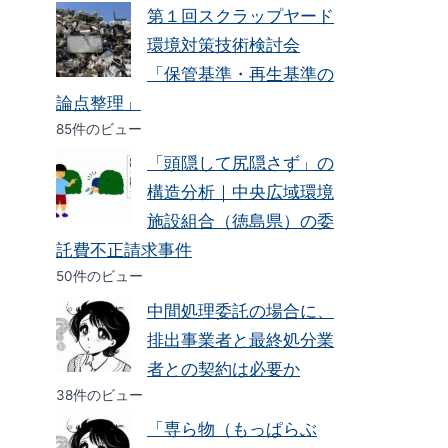
第１回スクラップヤード
環境対策技術検討会
「保管基準・再生基準の
論点整理」
85件のビュー
「頭隠して尻隠さず」の
構造分析｜中央広域環境
施設組合（徳島県）の委
託費不正請求事件
50件のビュー
中間処理委託の場合に、
排出事業者と最終処分業
者との契約は必要か
38件のビュー
「専ら物（もっぱらぶ