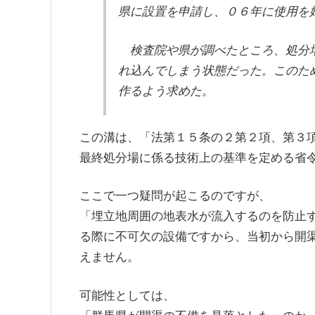
県に設置を申請し、０６年に使用を
検査院や県が調べたところ、処分場
れ込んでしまう状態だった。このた
作るよう求めた。
この溝は、「法第１５条の２第２項、第３
最終処分場に係る技術上の基準を定める省
ここで一つ疑問が起こるのですが、
「埋立地周囲の地表水が流入するのを防止
る際に不可欠の設備ですから、当初から開
えません。
可能性としては、