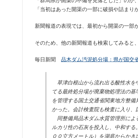
「群馬県が開渠の不備を見落とした」のか
「当初はあった開渠の一部に破損や詰まり
新聞報道の表現では、最初から開渠の一部
そのため、他の新聞報道も検索してみると
毎日新聞
品木ダム汚泥処分場：県が国交
草津白根山から流れ出る酸性水を中
てる最終処分場が廃棄物処理法の基
を管理する国土交通省関東地方整備
かった。会計検査院も検査に入り、
同整備局品木ダム水質管理所による
ルカリ性の石灰を投入し、中和する
００立方メートル）を湖底からかき