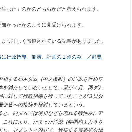
、
が生じた」のかのどちらかだと考えられます。
が無かったかのように見受けられます。
、より詳しく報道されている記事がありました。
省に行政指導 側溝、計画の１割のみ ／群馬
和する品木ダム（中之条町）の汚泥を埋め立
準を満たしていないとして、県が７月、同ダム
局に対して行政指導を行っていたことが３日分
国交省への指摘を検討しているという。
と、同ダムでは湯川などを流れる酸性水にア
。これにより、たまった汚泥（年間約１万５０
出し、セメントと混ぜて、近接する最終処分場