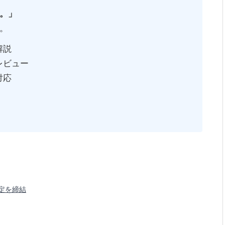
。」
。
解説
レビュー
対応
定を締結