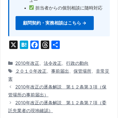
ュー
担当者からの個別相談に随時対応
顧問契約・実務相談はこちら →
X
H
F
T
共
at
a
hr
有
e
c
e
カ
2010年改正
、
法令改正
、
行政の動向
n
e
a
テ
タ
２０１０年改正
、
事前届出
、
保管場所
、
非常災
ゴ
a
b
d
グ
害
リ
o
s
2010年改正の逐条解説 第１２条第３項（保
ー
o
管場所の事前届出）
k
2010年改正の逐条解説 第１２条第７項（委
託先業者の現地確認）