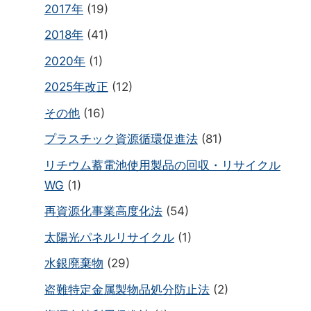
2017年
(19)
2018年
(41)
2020年
(1)
2025年改正
(12)
その他
(16)
プラスチック資源循環促進法
(81)
リチウム蓄電池使用製品の回収・リサイクル
WG
(1)
再資源化事業高度化法
(54)
太陽光パネルリサイクル
(1)
水銀廃棄物
(29)
盗難特定金属製物品処分防止法
(2)