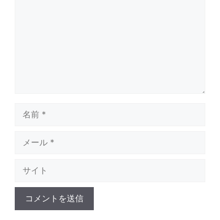
メ
ン
ト
名
前
メ
ー
サ
ル
イ
ト