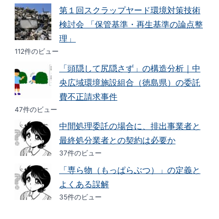
第１回スクラップヤード環境対策技術
検討会 「保管基準・再生基準の論点整
理」
112件のビュー
「頭隠して尻隠さず」の構造分析｜中
央広域環境施設組合（徳島県）の委託
費不正請求事件
47件のビュー
中間処理委託の場合に、排出事業者と
最終処分業者との契約は必要か
37件のビュー
「専ら物（もっぱらぶつ）」の定義と
よくある誤解
35件のビュー