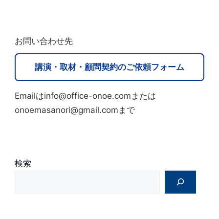
A
l
t
お問い合わせ先
e
r
講演・取材・顧問契約のご依頼フォーム
n
a
Emailはinfo@office-onoe.comまたは
t
onoemasanori@gmail.comまで
i
v
e
:
検索