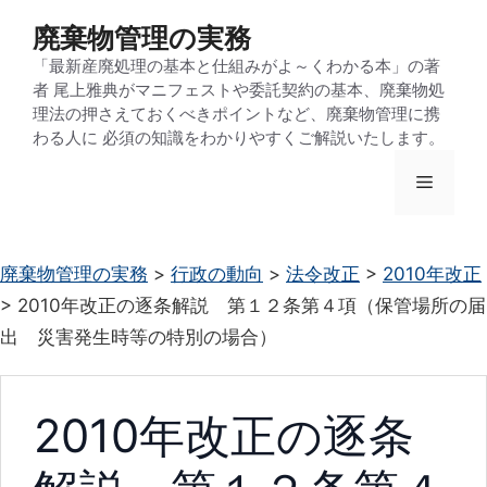
コ
廃棄物管理の実務
ン
「最新産廃処理の基本と仕組みがよ～くわかる本」の著
テ
者 尾上雅典がマニフェストや委託契約の基本、廃棄物処
ン
理法の押さえておくべきポイントなど、廃棄物管理に携
わる人に 必須の知識をわかりやすくご解説いたします。
ツ
へ
メ
ス
キ
ニ
ッ
廃棄物管理の実務
>
行政の動向
>
法令改正
>
2010年改正
プ
>
2010年改正の逐条解説 第１２条第４項（保管場所の届
ュ
出 災害発生時等の特別の場合）
ー
2010年改正の逐条