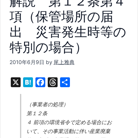
解説 第１２条第４
項（保管場所の届
出 災害発生時等の
特別の場合）
2010年6月9日
by
尾上雅典
X
H
F
T
共
at
a
hr
有
e
c
e
（事業者の処理）
n
e
a
第１２条
a
b
d
４ 前項の環境省令で定める場合にお
o
s
いて、その事業活動に伴い産業廃棄