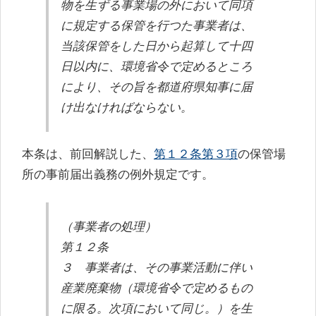
o
物を生ずる事業場の外において同項
k
に規定する保管を行つた事業者は、
当該保管をした日から起算して十四
日以内に、環境省令で定めるところ
により、その旨を都道府県知事に届
け出なければならない。
本条は、前回解説した、
第１２条第３項
の保管場
所の事前届出義務の例外規定です。
（事業者の処理）
第１２条
３ 事業者は、その事業活動に伴い
産業廃棄物（
環境省令で定めるもの
に限る。
次項において同じ。）を生