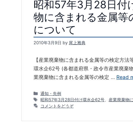
昭和57年3月28日
物に含まれる金属等
について
2010年3月9日
by
尾上雅典
【産業廃棄物に含まれる金属等の検定方法等の
環水企62号 (各都道府県・政令市産業廃棄
業廃棄物に含まれる金属等の検定 …
Read 
カ
通知・先例
テ
タ
昭和57年3月28日付け環水企62号
、
産業廃棄物
ゴ
グ
コメントをどうぞ
リ
ー