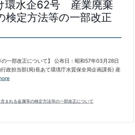
付け環水企62号 産業廃棄
の検定方法等の一部改正
一部改正について】 公布日：昭和57年03月28日
物行政担当部(局)長あて環境庁水質保全局企画課長) 産
more
に含まれる金属等の検定方法等の一部改正について