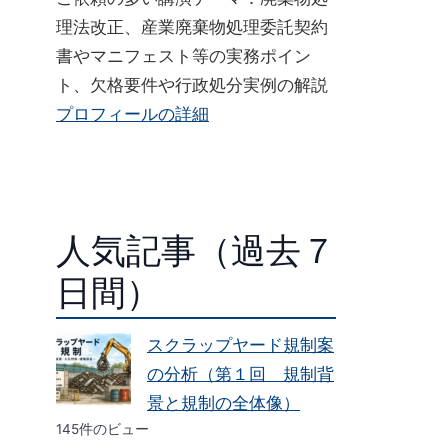
理法改正、産業廃棄物処理委託契約
書やマニフェスト等の実務ポイン
ト、欠格要件や行政処分実例の解説
プロフィールの詳細
人気記事（過去７
日間）
スクラップヤード規制案
の分析（第１回 規制背
景と規制の全体像）
145件のビュー