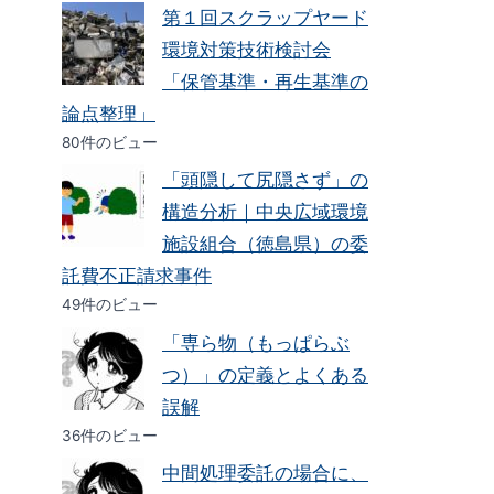
第１回スクラップヤード
環境対策技術検討会
「保管基準・再生基準の
論点整理」
80件のビュー
「頭隠して尻隠さず」の
構造分析｜中央広域環境
施設組合（徳島県）の委
託費不正請求事件
49件のビュー
「専ら物（もっぱらぶ
つ）」の定義とよくある
誤解
36件のビュー
中間処理委託の場合に、