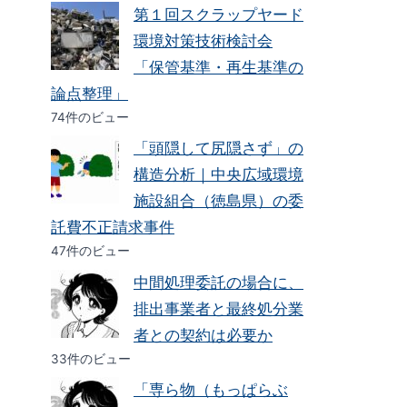
第１回スクラップヤード
環境対策技術検討会
「保管基準・再生基準の
論点整理」
74件のビュー
「頭隠して尻隠さず」の
構造分析｜中央広域環境
施設組合（徳島県）の委
託費不正請求事件
47件のビュー
中間処理委託の場合に、
排出事業者と最終処分業
者との契約は必要か
33件のビュー
「専ら物（もっぱらぶ