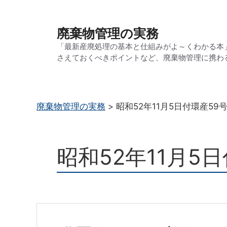
コ
ン
廃棄物管理の実務
テ
「最新産廃処理の基本と仕組みがよ～くわかる本
ン
さえておくべきポイントなど、廃棄物管理に携わ
ツ
へ
ス
廃棄物管理の実務
>
昭和52年11月5日付環産59
キ
ッ
プ
昭和52年11月5