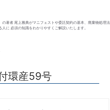
」の著者 尾上雅典がマニフェストや委託契約の基本、廃棄物処理
る人に 必須の知識をわかりやすくご解説いたします。
号
日付環産59号