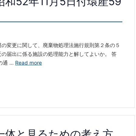
和52年11月5日付環産59
模の変更に関して、廃棄物処理法施行規則第２条の５
近の届出に係る施設の処理能力と解してよいか。 答
の通 …
Read more
一体と見るための考え方