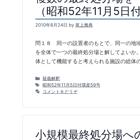
（昭和52年11月5
2010年8月24日
by
尾上雅典
問１８ 同一の設置者のもとで、同一の地
を全体で一つの最終処分場と解してよいか。
体として機能すると考えられる施設の総体の
カ
疑義解釈
テ
タ
昭和52年11月5日付環産59号
ゴ
グ
コメントをどうぞ
リ
ー
小規模最終処分場へ