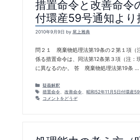
措置命令と改善命令の
付環産59号通知より
2010年9月9日
by
尾上雅典
問２１ 廃棄物処理法第19条の２第１項（
係る措置命令は、同法第12条第３項（注：
に異なるのか。 答 廃棄物処理法第19条 
カ
疑義解釈
テ
タ
措置命令
、
改善命令
、
昭和52年11月5日付環産5
ゴ
グ
コメントをどうぞ
リ
ー