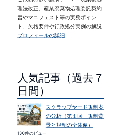
理法改正、産業廃棄物処理委託契約
書やマニフェスト等の実務ポイン
ト、欠格要件や行政処分実例の解説
プロフィールの詳細
人気記事（過去７
日間）
スクラップヤード規制案
の分析（第１回 規制背
景と規制の全体像）
130件のビュー