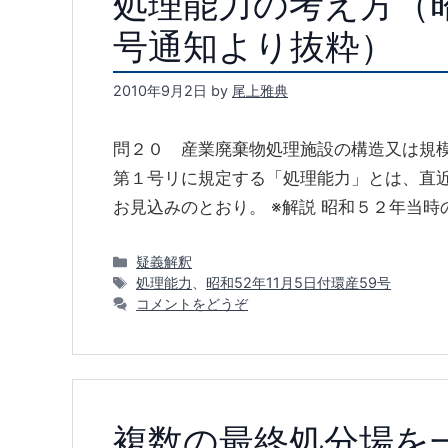
処理能力の考え方（昭
号通知より抜粋）
2010年9月2日
by
尾上雅典
問２０ 産業廃棄物処理施設の構造又は規
第１号リに規定する「処理能力」とは、直
お見込みのとおり。 ※解説 昭和５２年当時
カ
疑義解釈
テ
タ
処理能力
、
昭和52年11月5日付環産59号
ゴ
グ
コメントをどうぞ
リ
ー
複数の最終処分場を