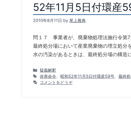
52年11月5日付環産
2010年8月11日
by
尾上雅典
問１７ 事業者が、廃棄物処理法施行令第7
最終処分場において産業廃棄物の埋立処分
水の汚染があるときは、最終処分場の構造に
カ
疑義解釈
テ
タ
改善命令
、
昭和52年11月5日付環産59号
、
最終処
ゴ
グ
コメントをどうぞ
リ
ー