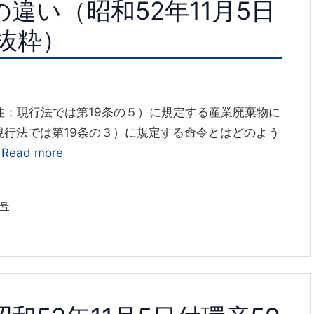
違い（昭和52年11月5日
抜粋）
注：現行法では第19条の５）に規定する産業廃棄物に
現行法では第19条の３）に規定する命令とはどのよう
…
Read more
9号